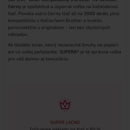
čierny
je spoľahlivá a úsporná voľba na každodennú
tlač. Ponúka ostrú čierny tlač až na
3000 strán
, plnú
kompatibilitu s tlačiarňami Brother a kvalitu
porovnateľnú s originálom – len bez zbytočných
nákladov.
Ak hľadáte toner, ktorý nezanechá šmuhy na papieri
ani vo vašej peňaženke,
SUPERA®
je tá správna voľba
pre váš domov aj kanceláriu.
SUPER LACNO
Znižujeme náklady na tlač o 80 %