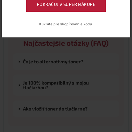
výkonom.
POKRAČUJ V SUPER NÁKUPE
Kliknite pre skopírovanie kódu.
Najčastejšie otázky (FAQ)
Čo je to alternatívny toner?
Je 100% kompatibilný s mojou
tlačiarňou?
Ako vložiť toner do tlačiarne?