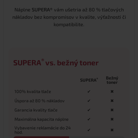
Náplne
SUPERA®
vám ušetria až 80 % tlačových
nákladov bez kompromisov v kvalite, výťažnosti či
kompatibilite.
®
SUPERA
vs. bežný toner
Bežný
®
SUPERA
toner
100% kvalita tlače
✔
✖
Úspora až 80 % nákladov
✔
✖
Garancia kvality tlače
✔
✖
Maximálna kapacita náplne
✔
✖
Vybavenie reklamácie do 24
✔
✖
hod.