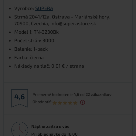
Výrobce:
SUPERA
Strmá 2041/12a, Ostrava - Mariánské hory,
70900, Czechia, info@superastore.sk
Model 1: TN-3230Bk
Počet strán: 3000
Balenie: 1-pack
Farba: čierna
Náklady na tlač: 0.01 € / strana
Priemerné hodnotenie
4,6
od
22
zákazníkov
4,6
Ohodnotiť:
Náplne zajtra u vás
Pri objednávke do 16:00