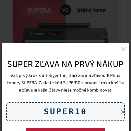
SUPER ZĽAVA NA PRVÝ NÁKUP
Váš prvý krok k inteligentnej tlači začína zľavou 10% na
tonery SUPERA. Zadajte kód SUPER10 v prvom kroku košíka
a zľava je vaša. Zľavy nie je možné kombinovať.
Značka
SUPERA®
je tu pre všetkých, ktorí chcú tlačiť
rozumne – s kvalitou originálu, ale bez premrštených
SUPER10
×
nákladov. Na rozdiel od originálu Brother, ktorého
tonery sú spoľahlivé, ale drahé, ponúka
SUPERA®
rozumný kompromis medzi cenou, kvalitou a