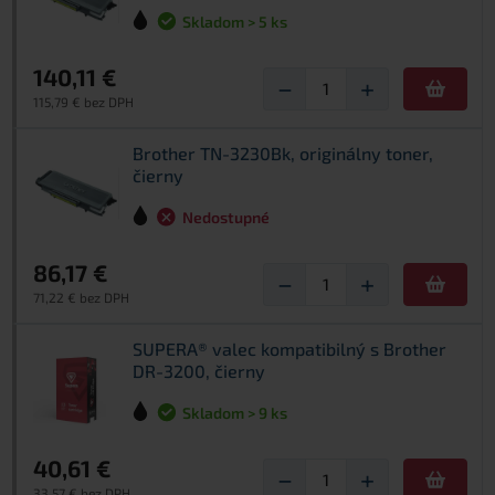
Skladom > 5 ks
140,11 €
−
+
115,79 € bez DPH
Brother TN-3230Bk, originálny toner,
čierny
Nedostupné
86,17 €
−
+
71,22 € bez DPH
SUPERA® valec kompatibilný s Brother
DR-3200, čierny
Skladom > 9 ks
40,61 €
−
+
33,57 € bez DPH