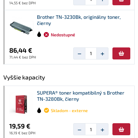
14,55 € bez DPH
Brother TN-3230Bk, originálny toner,
čierny
Nedostupné
86,44 €
−
+
71,44 € bez DPH
Vyššie kapacity
SUPERA® toner kompatibilný s Brother
TN-3280Bk, čierny
Skladom - externe
19,59 €
−
+
16,19 € bez DPH