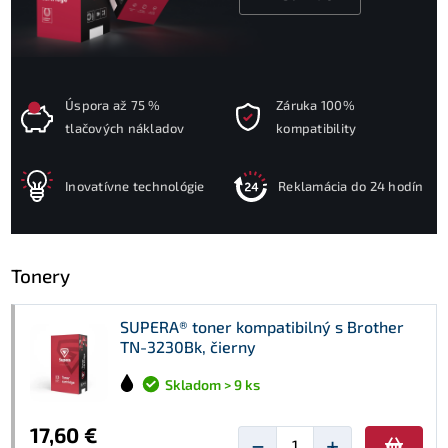
Úspora až 75 %
Záruka 100%
tlačových nákladov
kompatibility
Inovatívne technológie
Reklamácia do 24 hodín
Tonery
SUPERA® toner kompatibilný s Brother
TN-3230Bk, čierny
Skladom > 9 ks
17,60 €
−
+