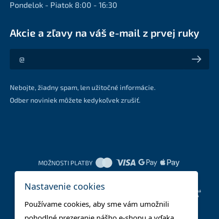
Pondelok - Piatok 8:00 - 16:30
Akcie a zľavy na váš e-mail z prvej ruky
Akcie a zľavy na váš e-mail z prvej ruky
Nebojte, žiadny spam, len užitočné informácie.
Odber noviniek môžete kedykoľvek zrušiť.
MOŽNOSTI PLATBY
Nastavenie cookies
DOPRAVNÉ METÓDY
Používame cookies, aby sme vám umožnili
pohodlné prezeranie nášho e-shopu a vďaka