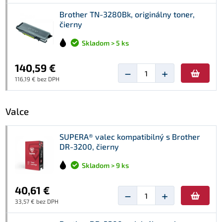
Brother TN-3280Bk, originálny toner,
čierny
Skladom > 5 ks
140,59 €
−
+
116,19 € bez DPH
Valce
SUPERA® valec kompatibilný s Brother
DR-3200, čierny
Skladom > 9 ks
40,61 €
−
+
33,57 € bez DPH