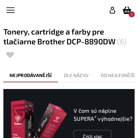
0
Tonery, cartridge a farby pre
tlačiarne Brother DCP-8890DW
(6)
NEJPRODÁVANĚJŠÍ
DLE NÁZVU
OD NEJLEVNĚJŠÍ
V čom sú náplne
®
SUPERA
výhodnejšie?
Zisti viac