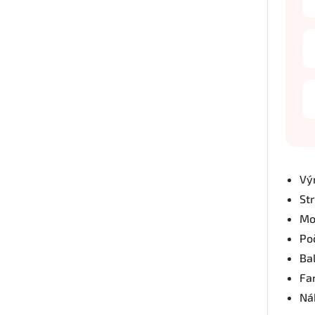
Vý
St
Mo
Po
Bal
Fa
Nák