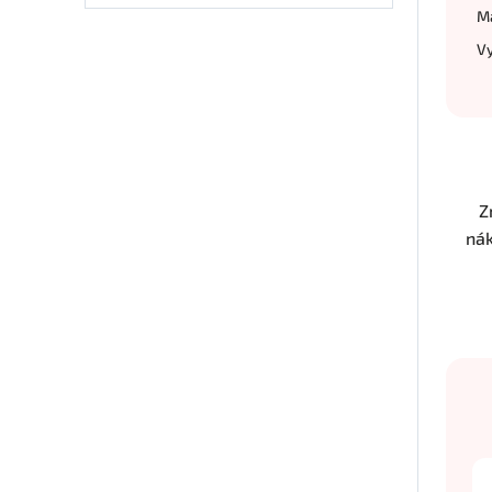
M
Vy
Z
nák