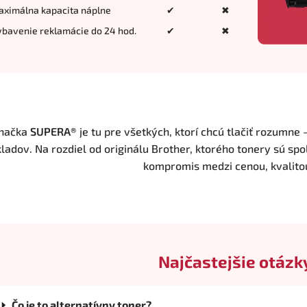
aximálna kapacita náplne
✔
✖
bavenie reklamácie do 24 hod.
✔
✖
načka
SUPERA®
je tu pre všetkých, ktorí chcú tlačiť rozumne 
ladov. Na rozdiel od originálu Brother, ktorého tonery sú spo
kompromis medzi cenou, kvalito
Najčastejšie otázk
Čo je to alternatívny toner?