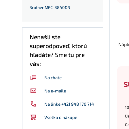
Brother MFC-8840DN
Nenašli ste
Nápl
superodpoveď, ktorú
hľadáte? Sme tu pre
vás:
Na chate
S
Na e-maile
Na linke +421 948 170 714
10
Ús
Všetko o nákupe
Ga