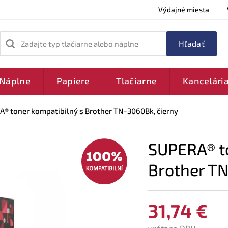
Výdajné miesta
Zadajte typ tlačiarne alebo náplne
Náplne
Papiere
Tlačiarne
Kancelári
® toner kompatibilný s Brother TN-3060Bk, čierny
SUPERA® to
Brother T
31,74 €