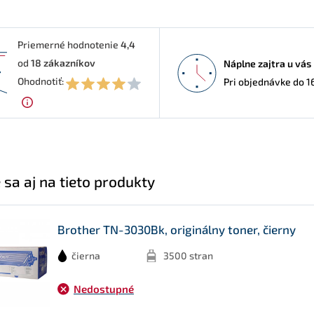
Priemerné hodnotenie
4,4
od
18
zákazníkov
Náplne zajtra u vás
4
Ohodnotiť:
Pri objednávke do 1
 sa aj na tieto produkty
Brother TN-3030Bk, originálny toner, čierny
čierna
3500 stran
Nedostupné