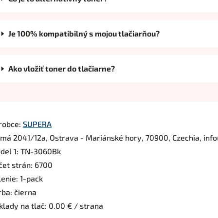
Je 100% kompatibilný s mojou tlačiarňou?
Ako vložiť toner do tlačiarne?
robce:
SUPERA
rmá 2041/12a, Ostrava - Mariánské hory, 70900, Czechia, inf
del 1: TN-3060Bk
čet strán: 6700
enie: 1-pack
rba: čierna
lady na tlač: 0.00 € / strana