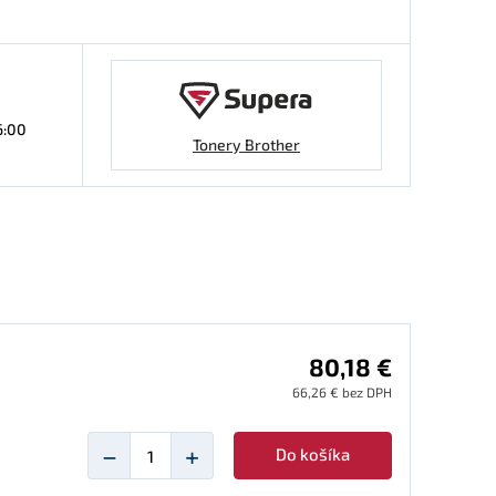
6:00
Tonery Brother
80,18 €
66,26 € bez DPH
−
+
Do košíka