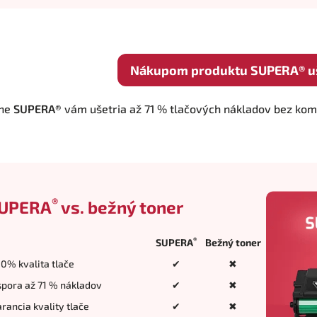
Nákupom produktu SUPERA® uše
ne
SUPERA®
vám ušetria až 71 % tlačových nákladov bez kompr
®
UPERA
vs. bežný toner
®
SUPERA
Bežný toner
0% kvalita tlače
✔
✖
pora až 71 % nákladov
✔
✖
rancia kvality tlače
✔
✖