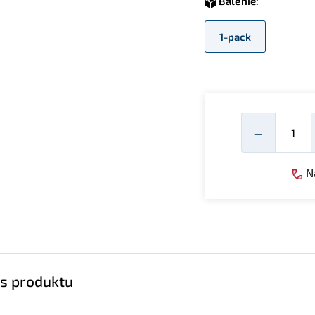
Balenie:
1-pack
Mno
−
Ná
s produktu