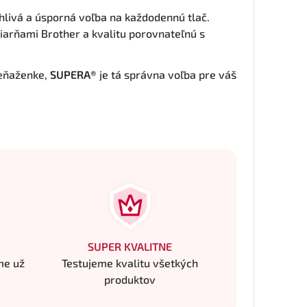
hlivá a úsporná voľba na každodennú tlač.
ačiarňami Brother a kvalitu porovnateľnú s
peňaženke,
SUPERA®
je tá správna voľba pre váš
SUPER KVALITNE
me už
Testujeme kvalitu všetkých
produktov