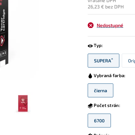
vrátane DPH
26,23 € bez DPH
Nedostupné
Typ:
®
SUPERA
Ori
Vybraná farba:
čierna
Počet strán:
6700