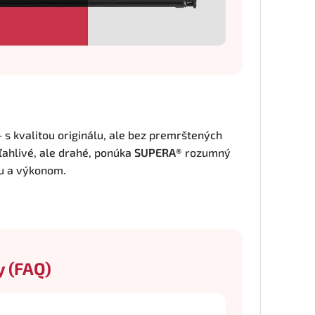
– s kvalitou originálu, ale bez premrštených
ľahlivé, ale drahé, ponúka
SUPERA®
rozumný
u a výkonom.
y (FAQ)