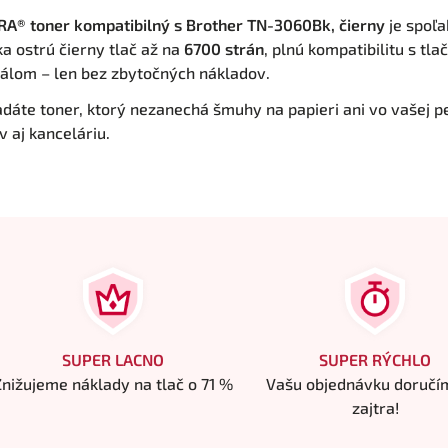
A® toner kompatibilný s Brother TN-3060Bk, čierny
je spoľa
a ostrú čierny tlač až na
6700 strán
, plnú kompatibilitu s tl
nálom – len bez zbytočných nákladov.
adáte toner, ktorý nezanechá šmuhy na papieri ani vo vašej 
 aj kanceláriu.
SUPER LACNO
SUPER RÝCHLO
Znižujeme náklady na tlač o 71 %
Vašu objednávku doručí
zajtra!