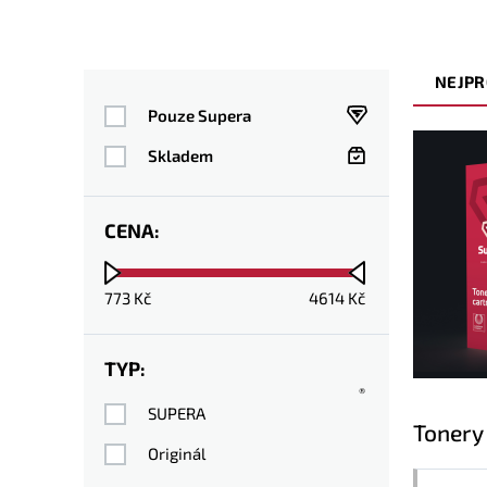
NEJPR
Pouze Supera
Skladem
CENA:
773
Kč
4614
Kč
TYP:
®
SUPERA
Tonery
Originál