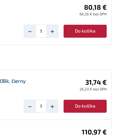
80,18 €
66,26 € bez DPH
−
+
Do košíka
0Bk, čierny
31,74 €
26,23 € bez DPH
−
+
Do košíka
110,97 €