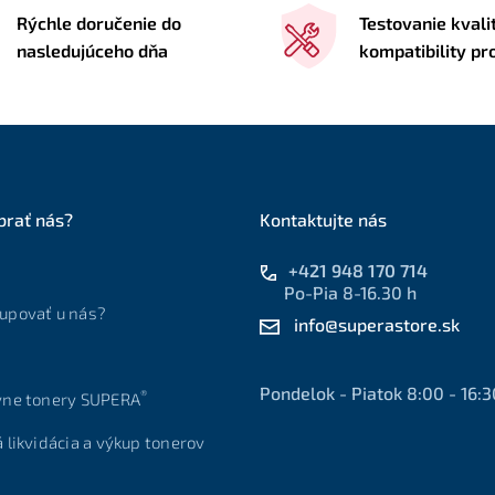
Rýchle doručenie do
Testovanie kvali
nasledujúceho dňa
kompatibility p
brať nás?
Kontaktujte nás
+421 948 170 714
Po-Pia 8-16.30 h
upovať u nás?
info@superastore.sk
Pondelok - Piatok 8:00 - 16:3
®
vne tonery SUPERA
á likvidácia a výkup tonerov