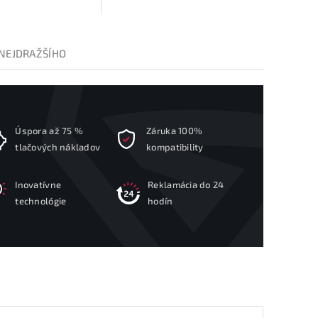
NEJDRAŽŠÍHO
Úspora až 75 %
Záruka 100%
tlačových nákladov
kompatibility
Inovatívne
Reklamácia do 24
technológie
hodín