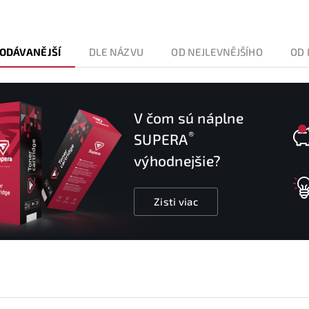
ODÁVANĚJŠÍ
DLE NÁZVU
OD NEJLEVNĚJŠÍHO
OD 
V čom sú náplne
®
SUPERA
výhodnejšie?
Zisti viac