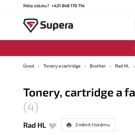
Máte otázku?
+421 948 170 714
Úvod
Tonery a cartridge
Brother
Rad HL
Tonery, cartridge a f
(4)
Rad HL
Změnit tiskárnu