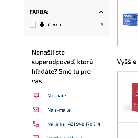
FARBA:
4
čierna
Nenašli ste
Vyššie
superodpoveď, ktorú
hľadáte? Sme tu pre
vás:
Na chate
Na e-maile
Na linke +421 948 170 714
Všetko o nákupe