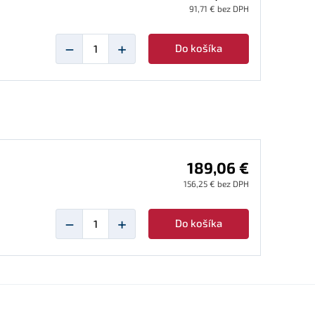
91,71 € bez DPH
−
+
Do košíka
189,06 €
156,25 € bez DPH
−
+
Do košíka