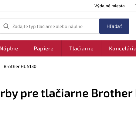
Výdajné miesta
Zadajte typ tlačiarne alebo náplne
Náplne
Papiere
Tlačiarne
Kancelári
Brother HL 5130
arby pre tlačiarne Brother