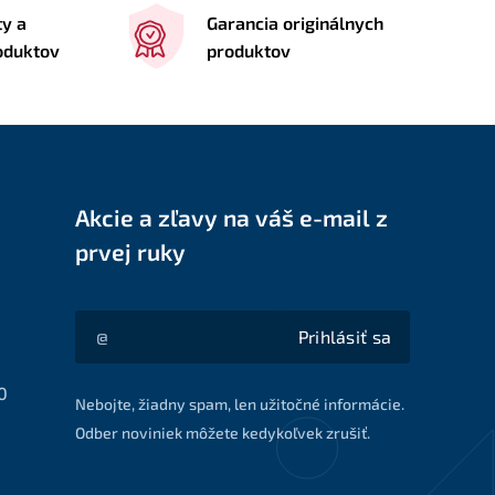
ty a
Garancia originálnych
roduktov
produktov
Akcie a zľavy na váš e-mail z
prvej ruky
Prihlásiť sa
Akcie a zľavy na váš e-mail z prvej ruky
0
Nebojte, žiadny spam, len užitočné informácie.
Odber noviniek môžete kedykoľvek zrušiť.