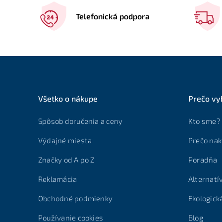
Telefonická podpora
Všetko o nákupe
Prečo vy
Spôsob doručenia a ceny
Kto sme?
Výdajné miesta
Prečo nak
Značky od A po Z
Poradňa
Reklamácia
Alternatí
Obchodné podmienky
Ekologick
Používanie cookies
Blog