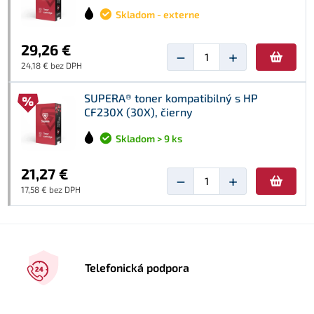
Skladom - externe
29,26 €
−
+
24,18 € bez DPH
SUPERA® toner kompatibilný s HP
CF230X (30X), čierny
Skladom > 9 ks
21,27 €
−
+
17,58 € bez DPH
Telefonická podpora