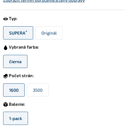
Zobraziť termín doručenia a ceny dopravy
Typ:
®
SUPERA
Originál
Vybraná farba:
čierna
Počet strán:
1600
3500
Balenie:
1-pack