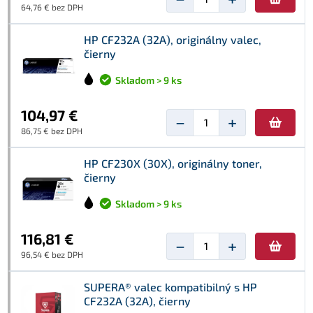
64,76 € bez DPH
HP CF232A (32A), originálny valec,
čierny
Skladom > 9 ks
104,97 €
−
+
86,75 € bez DPH
HP CF230X (30X), originálny toner,
čierny
Skladom > 9 ks
116,81 €
−
+
96,54 € bez DPH
SUPERA® valec kompatibilný s HP
CF232A (32A), čierny