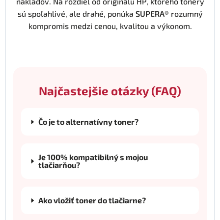
nákladov. Na rozdiel od originálu HP, ktorého tonery
sú spoľahlivé, ale drahé, ponúka
SUPERA®
rozumný
kompromis medzi cenou, kvalitou a výkonom.
Najčastejšie otázky (FAQ)
Čo je to alternatívny toner?
Je 100% kompatibilný s mojou
tlačiarňou?
Ako vložiť toner do tlačiarne?