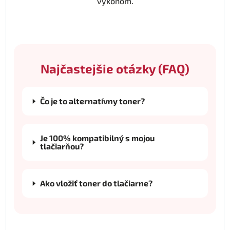
výkonom.
Najčastejšie otázky (FAQ)
Čo je to alternatívny toner?
Je 100% kompatibilný s mojou
tlačiarňou?
Ako vložiť toner do tlačiarne?