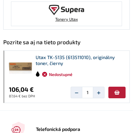
Tonery Utax
Pozrite sa aj na tieto produkty
Utax TK-5135 (613511010), originálny
toner, čierny
Nedostupné
106,04 €
−
+
87,64 € bez DPH
Telefonická podpora