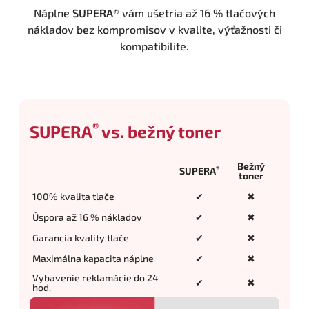
Náplne
SUPERA®
vám ušetria až 16 % tlačových
nákladov bez kompromisov v kvalite, výťažnosti či
kompatibilite.
®
SUPERA
vs. bežný toner
Bežný
®
SUPERA
toner
100% kvalita tlače
✔
✖
Úspora až 16 % nákladov
✔
✖
Garancia kvality tlače
✔
✖
Maximálna kapacita náplne
✔
✖
Vybavenie reklamácie do 24
✔
✖
hod.