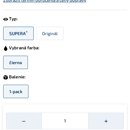
Zobraziť termín doručenia a ceny dopravy
Typ:
®
SUPERA
Originál
Vybraná farba:
čierna
Balenie:
1-pack
Množství
−
+