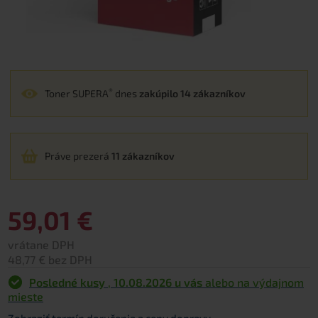
®
Toner SUPERA
dnes
zakúpilo 14 zákazníkov
Práve prezerá
11 zákazníkov
59,01 €
vrátane DPH
48,77 € bez DPH
Posledné kusy
,
10.08.2026 u vás
alebo na výdajnom
mieste