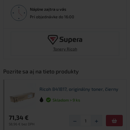
Náplne zajtra u vás
Pri objednávke do 16:00
Tonery Ricoh
Pozrite sa aj na tieto produkty
Ricoh 841817, originálny toner, čierny
Skladom > 9 ks
71,34 €
−
+
58,96 € bez DPH