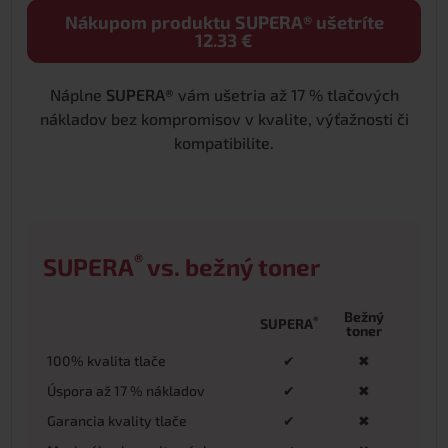
Nákupom produktu SUPERA® ušetríte
12.33 €
Náplne
SUPERA®
vám ušetria až 17 % tlačových
nákladov bez kompromisov v kvalite, výťažnosti či
kompatibilite.
®
SUPERA
vs. bežný toner
Bežný
®
SUPERA
toner
100% kvalita tlače
✔
✖
Úspora až 17 % nákladov
✔
✖
Garancia kvality tlače
✔
✖