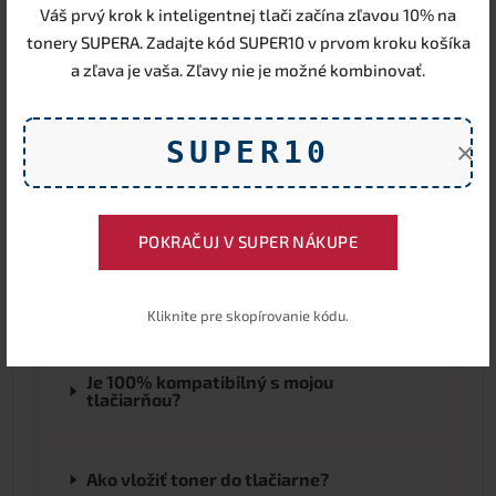
nákladov. Na rozdiel od originálu Ricoh, ktorého
Váš prvý krok k inteligentnej tlači začína zľavou 10% na
tonery sú spoľahlivé, ale drahé, ponúka
SUPERA®
tonery SUPERA. Zadajte kód SUPER10 v prvom kroku košíka
rozumný kompromis medzi cenou, kvalitou a
a zľava je vaša. Zľavy nie je možné kombinovať.
výkonom.
SUPER10
×
Najčastejšie otázky (FAQ)
POKRAČUJ V SUPER NÁKUPE
Čo je to alternatívny toner?
Kliknite pre skopírovanie kódu.
Je 100% kompatibilný s mojou
tlačiarňou?
Ako vložiť toner do tlačiarne?