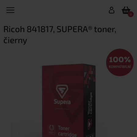
0
Ricoh 841817, SUPERA® toner,
čierny