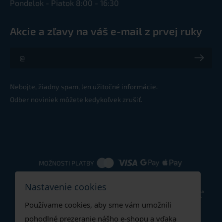
Pondelok - Piatok 8:00 - 16:30
Akcie a zľavy na váš e-mail z prvej ruky
Akcie a zľavy na váš e-mail z prvej ruky
Nebojte, žiadny spam, len užitočné informácie.
Odber noviniek môžete kedykoľvek zrušiť.
MOŽNOSTI PLATBY
Nastavenie cookies
DOPRAVNÉ METÓDY
Používame cookies, aby sme vám umožnili
pohodlné prezeranie nášho e-shopu a vďaka