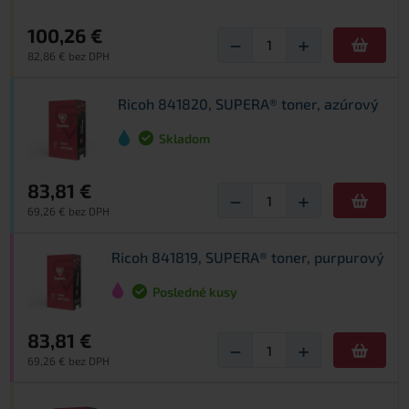
100,26 €
−
+
82,86 € bez DPH
Ricoh 841820, SUPERA® toner, azúrový
Skladom
83,81 €
−
+
69,26 € bez DPH
Ricoh 841819, SUPERA® toner, purpurový
Posledné kusy
83,81 €
−
+
69,26 € bez DPH