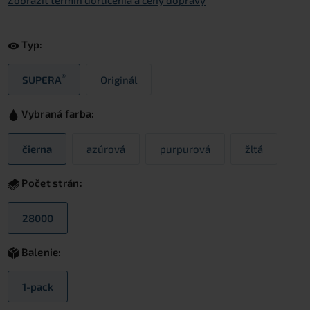
Zobraziť termín doručenia a ceny dopravy
Typ:
®
SUPERA
Originál
Vybraná farba:
čierna
azúrová
purpurová
žltá
Počet strán:
28000
Balenie:
1-pack