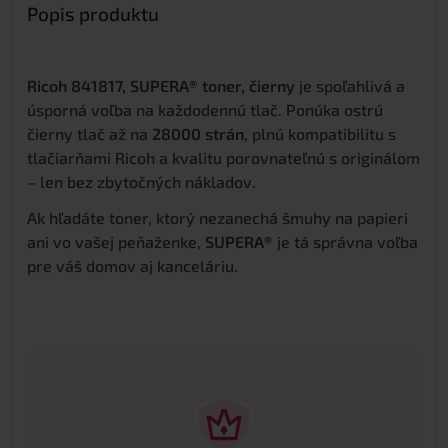
Popis produktu
Ricoh 841817, SUPERA® toner, čierny
je spoľahlivá a
úsporná voľba na každodennú tlač. Ponúka ostrú
čierny tlač až na
28000 strán
, plnú kompatibilitu s
tlačiarňami Ricoh a kvalitu porovnateľnú s originálom
– len bez zbytočných nákladov.
Ak hľadáte toner, ktorý nezanechá šmuhy na papieri
ani vo vašej peňaženke,
SUPERA®
je tá správna voľba
pre váš domov aj kanceláriu.