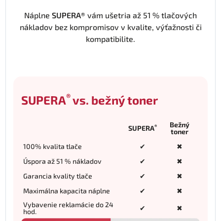
Náplne
SUPERA®
vám ušetria až 51 % tlačových
nákladov bez kompromisov v kvalite, výťažnosti či
kompatibilite.
®
SUPERA
vs. bežný toner
Bežný
®
SUPERA
toner
100% kvalita tlače
✔
✖
Úspora až 51 % nákladov
✔
✖
Garancia kvality tlače
✔
✖
Maximálna kapacita náplne
✔
✖
Vybavenie reklamácie do 24
✔
✖
hod.