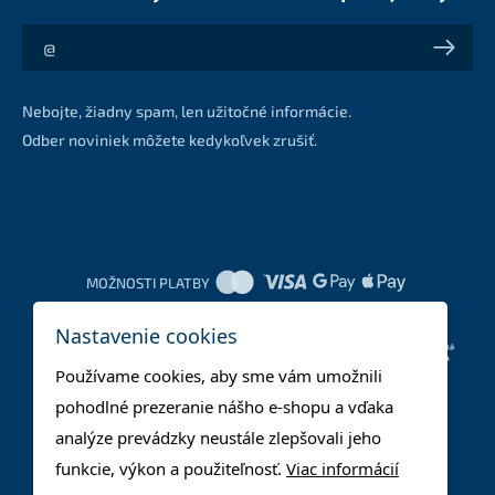
Akcie a zľavy na váš e-mail z prvej ruky
Nebojte, žiadny spam, len užitočné informácie.
Odber noviniek môžete kedykoľvek zrušiť.
MOŽNOSTI PLATBY
Nastavenie cookies
DOPRAVNÉ METÓDY
Používame cookies, aby sme vám umožnili
pohodlné prezeranie nášho e-shopu a vďaka
analýze prevádzky neustále zlepšovali jeho
funkcie, výkon a použiteľnosť.
Viac informácií