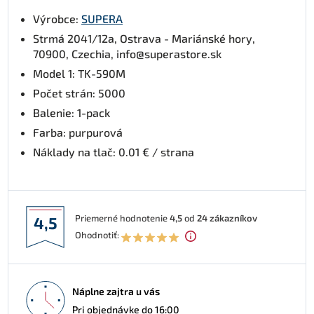
Výrobce:
SUPERA
Strmá 2041/12a, Ostrava - Mariánské hory,
70900, Czechia, info@superastore.sk
Model 1: TK-590M
Počet strán: 5000
Balenie: 1-pack
Farba: purpurová
Náklady na tlač: 0.01 € / strana
Priemerné hodnotenie
4,5
od
24
zákazníkov
4,5
Ohodnotiť:
Náplne zajtra u vás
Pri objednávke do 16:00