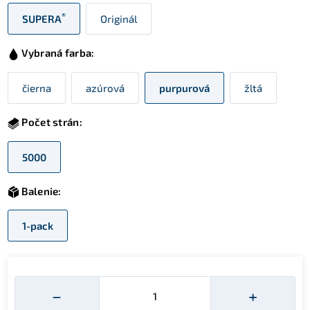
®
SUPERA
Originál
Vybraná farba:
čierna
azúrová
purpurová
žltá
Počet strán:
5000
Balenie:
1-pack
Množství
−
+