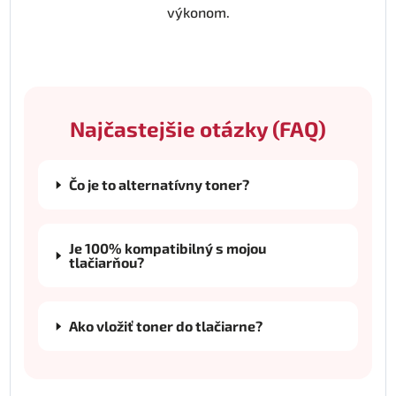
výkonom.
Najčastejšie otázky (FAQ)
Čo je to alternatívny toner?
Je 100% kompatibilný s mojou
tlačiarňou?
Ako vložiť toner do tlačiarne?