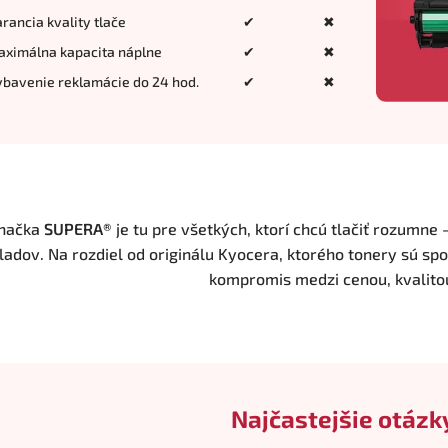
rancia kvality tlače
✔
✖
aximálna kapacita náplne
✔
✖
bavenie reklamácie do 24 hod.
✔
✖
načka
SUPERA®
je tu pre všetkých, ktorí chcú tlačiť rozumne 
ladov. Na rozdiel od originálu Kyocera, ktorého tonery sú sp
kompromis medzi cenou, kvalito
Najčastejšie otázk