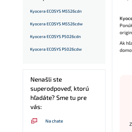
Kyocera ECOSYS M5526cdn
Kyoce
Kyocera ECOSYS M5526cdw
Ponúk
origi
Kyocera ECOSYS P5026cdn
Ak hľ
Kyocera ECOSYS P5026cdw
domov
Nenašli ste
superodpoveď, ktorú
hľadáte? Sme tu pre
vás:
Na chate
Z