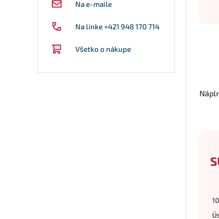
Na e-maile
Na linke +421 948 170 714
Všetko o nákupe
Nápl
S
10
Ú