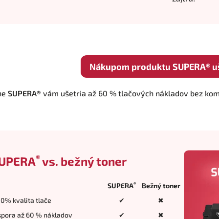
Nákupom produktu SUPERA® uše
ne
SUPERA®
vám ušetria až 60 % tlačových nákladov bez kompr
®
UPERA
vs. bežný toner
®
SUPERA
Bežný toner
0% kvalita tlače
✔
✖
spora až 60 % nákladov
✔
✖