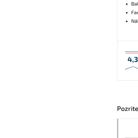
Bal
Fa
Nák
4,
Pozrite