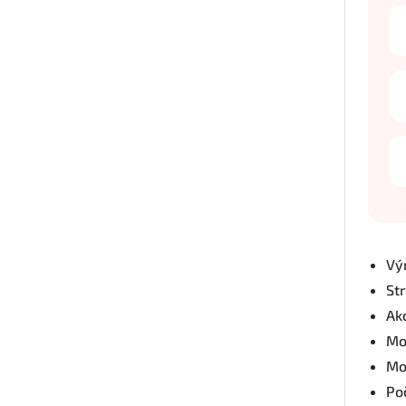
Vý
St
Ak
Mo
Mo
Po