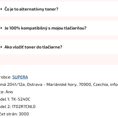
Čo je to alternatívny toner?
Je 100% kompatibilný s mojou tlačiarňou?
Ako vložiť toner do tlačiarne?
robce:
SUPERA
rmá 2041/12a, Ostrava - Mariánské hory, 70900, Czechia, inf
ce: Ano
del 1: TK-5240C
del 2: 1T02R7CNL0
čet strán: 3000