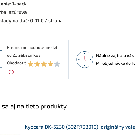
enie: 1-pack
rba: azúrová
lady na tlač: 0.01 € / strana
Priemerné hodnotenie
4,3
od
23
zákazníkov
Náplne zajtra u vás
3
Ohodnotiť:
Pri objednávke do 1
 sa aj na tieto produkty
Kyocera DK-5230 (302R793010), originálny valec