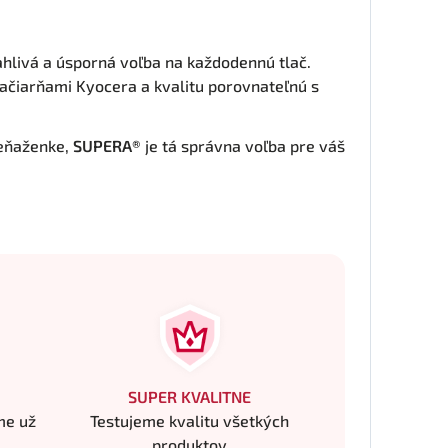
ahlivá a úsporná voľba na každodennú tlač.
tlačiarňami Kyocera a kvalitu porovnateľnú s
peňaženke,
SUPERA®
je tá správna voľba pre váš
SUPER KVALITNE
me už
Testujeme kvalitu všetkých
produktov