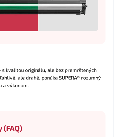
– s kvalitou originálu, ale bez premrštených
oľahlivé, ale drahé, ponúka
SUPERA®
rozumný
u a výkonom.
y (FAQ)