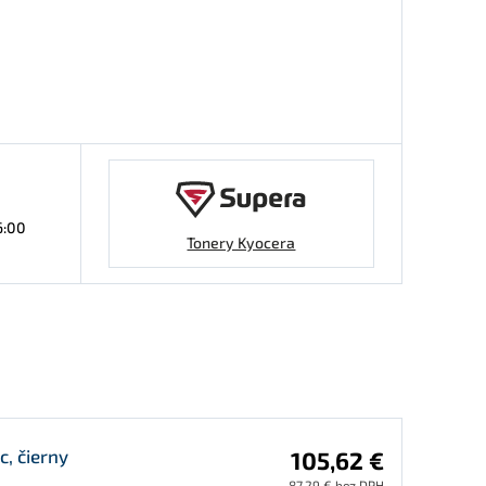
6:00
Tonery Kyocera
, čierny
105,62 €
87,29 € bez DPH