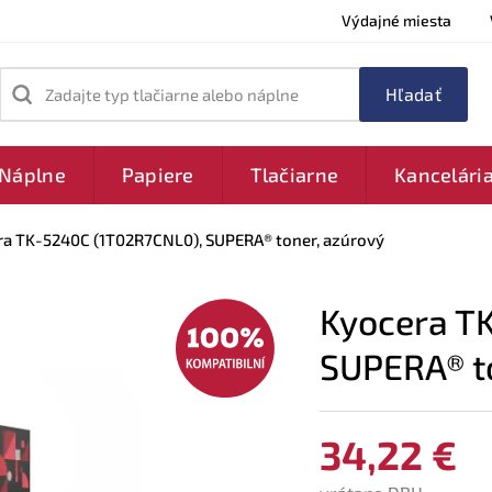
Výdajné miesta
Zadajte typ tlačiarne alebo náplne
Náplne
Papiere
Tlačiarne
Kancelári
a TK-5240C (1T02R7CNL0), SUPERA® toner, azúrový
Kyocera T
SUPERA® t
34,22 €