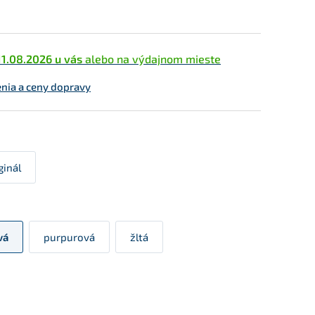
11.08.2026 u vás
alebo na výdajnom mieste
enia a ceny dopravy
ginál
vá
purpurová
žltá