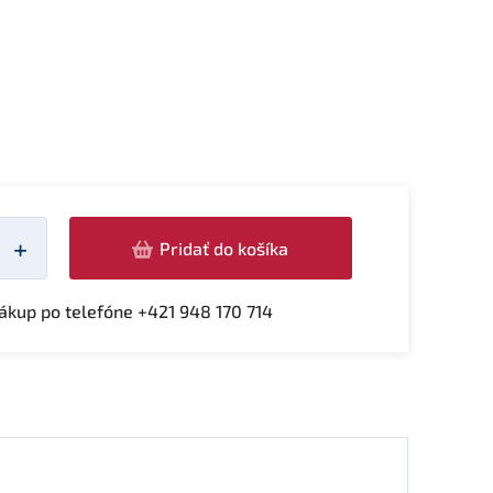
žství
+
Pridať do košíka
kup po telefóne +421 948 170 714