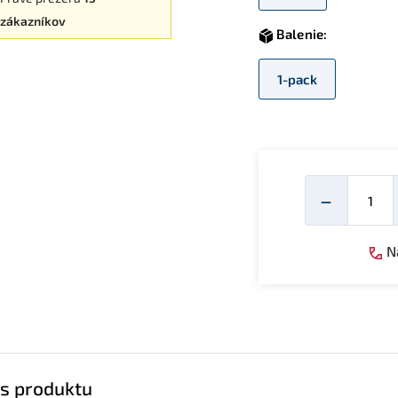
zákazníkov
Balenie:
1-pack
Mno
−
Ná
s produktu