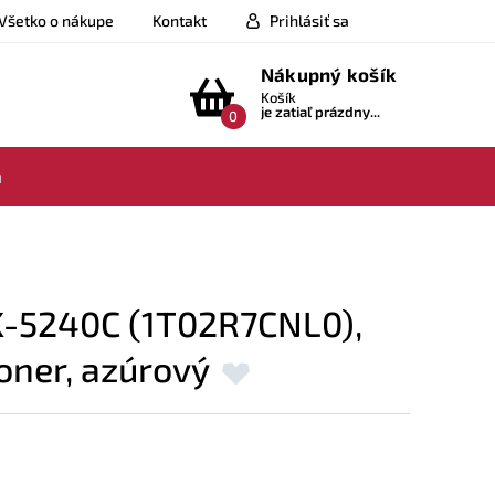
Všetko o nákupe
Kontakt
Prihlásiť sa
Nákupný košík
Košík
je zatiaľ prázdny...
0
a
K-5240C (1T02R7CNL0),
oner, azúrový