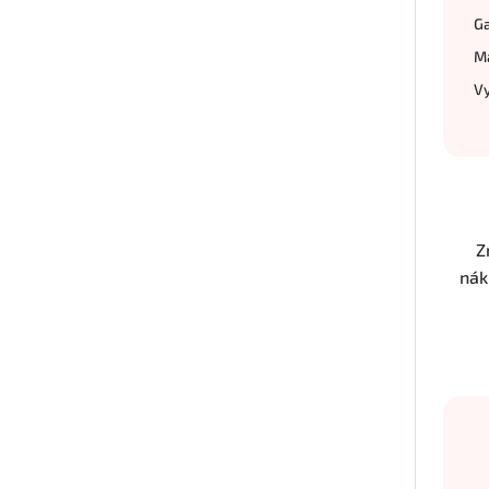
Ga
M
Vy
Z
nák