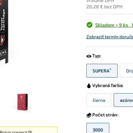
vrátane DPH
28,28 € bez DPH
Skladom > 9 ks
,
Zobraziť termín doruč
Typ:
®
SUPERA
Ori
Vybraná farba:
čierna
azúro
Počet strán:
3000
Práve prezerá
15