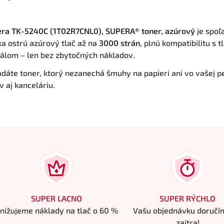
ra TK-5240C (1T02R7CNL0), SUPERA® toner, azúrový
je spoľ
a ostrú azúrový tlač až na
3000 strán
, plnú kompatibilitu s 
nálom – len bez zbytočných nákladov.
adáte toner, ktorý nezanechá šmuhy na papieri ani vo vašej 
 aj kanceláriu.
SUPER LACNO
SUPER RÝCHLO
nižujeme náklady na tlač o 60 %
Vašu objednávku doručí
zajtra!