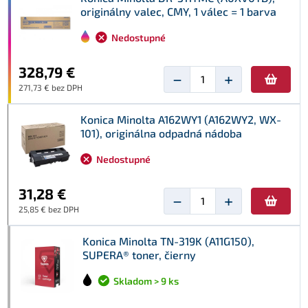
originálny valec, CMY, 1 válec = 1 barva
Nedostupné
328,79 €
−
+
271,73 € bez DPH
Konica Minolta A162WY1 (A162WY2, WX-
101), originálna odpadná nádoba
Nedostupné
31,28 €
−
+
25,85 € bez DPH
Konica Minolta TN-319K (A11G150),
SUPERA® toner, čierny
Skladom > 9 ks