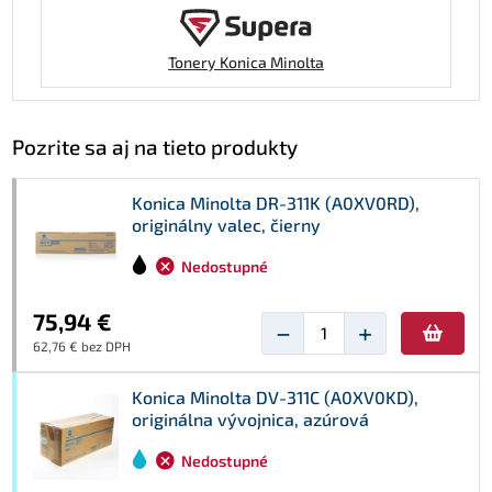
Tonery Konica Minolta
Pozrite sa aj na tieto produkty
Konica Minolta DR-311K (A0XV0RD),
originálny valec, čierny
Nedostupné
75,94 €
−
+
62,76 € bez DPH
Konica Minolta DV-311C (A0XV0KD),
originálna vývojnica, azúrová
Nedostupné