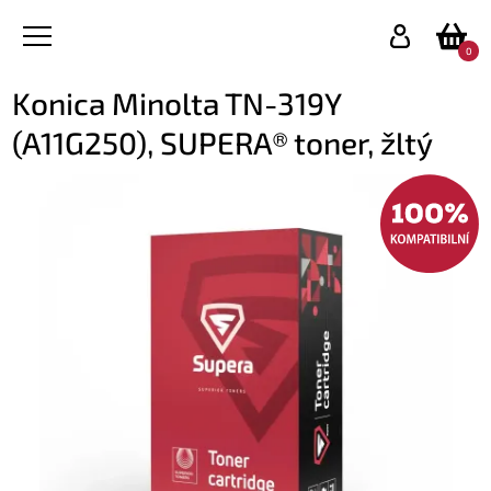
0
Konica Minolta TN-319Y
(A11G250), SUPERA® toner, žltý