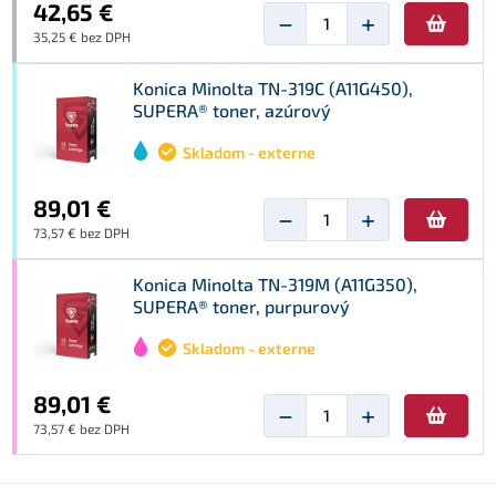
42,65 €
−
+
35,25 € bez DPH
Konica Minolta TN-319C (A11G450),
SUPERA® toner, azúrový
Skladom - externe
89,01 €
−
+
73,57 € bez DPH
Konica Minolta TN-319M (A11G350),
SUPERA® toner, purpurový
Skladom - externe
89,01 €
−
+
73,57 € bez DPH