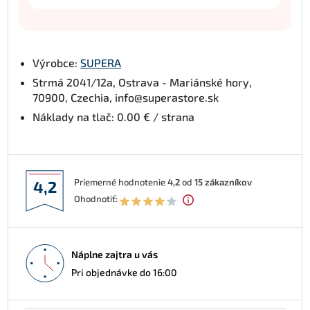
Výrobce:
SUPERA
Strmá 2041/12a, Ostrava - Mariánské hory,
70900, Czechia, info@superastore.sk
Náklady na tlač: 0.00 € / strana
Priemerné hodnotenie
4,2
od
15
zákazníkov
4,2
Ohodnotiť:
Náplne zajtra u vás
Pri objednávke do 16:00