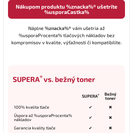
Nákupom produktu %znacka%® ušetríte
%usporaCastka%
Náplne
%znacka%®
vám ušetria až
%usporaProcenta% tlačových nákladov bez
kompromisov v kvalite, výťažnosti či kompatibilite.
®
SUPERA
vs. bežný toner
Bežný
®
SUPERA
toner
100% kvalita tlače
✔
✖
Úspora až %usporaProcenta%
✔
✖
nákladov
Garancia kvality tlače
✔
✖