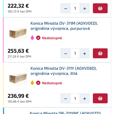
222,32 €
−
+
183,73 € bez DPH
Konica Minolta DV-311M (A0XV0ED),
originálna vývojnica, purpurová
Nedostupné
255,63 €
−
+
211,26 € bez DPH
Konica Minolta DV-311Y (A0XV08D),
originálna vývojnica, žltá
Nedostupné
236,99 €
−
+
195,86 € bez DPH
Konica Minolta DR-311YMC (A0XV0TD),