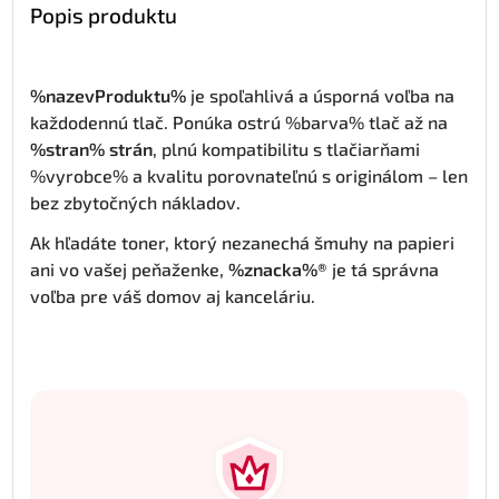
Popis produktu
%nazevProduktu%
je spoľahlivá a úsporná voľba na
každodennú tlač. Ponúka ostrú %barva% tlač až na
%stran% strán
, plnú kompatibilitu s tlačiarňami
%vyrobce% a kvalitu porovnateľnú s originálom – len
bez zbytočných nákladov.
Ak hľadáte toner, ktorý nezanechá šmuhy na papieri
ani vo vašej peňaženke,
%znacka%®
je tá správna
voľba pre váš domov aj kanceláriu.