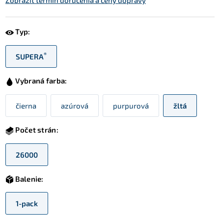
Zobraziť termín doručenia a ceny dopravy
Typ:
®
SUPERA
Vybraná farba:
čierna
azúrová
purpurová
žltá
Počet strán:
26000
Balenie:
1-pack