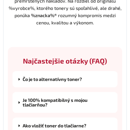
premrštených nákladov. Na rozdiel od originálu
%vyrobce%, ktorého tonery sú spoľahlivé, ale drahé,
ponúka
%znacka%®
rozumný kompromis medzi
cenou, kvalitou a výkonom.
Najčastejšie otázky (FAQ)
Čo je to alternatívny toner?
Je 100% kompatibilný s mojou
tlačiarňou?
Ako vložiť toner do tlačiarne?