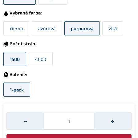
Vybraná farba:
čierna
azúrová
purpurová
žltá
Počet strán:
1500
4000
Balenie:
1-pack
Množství
−
+