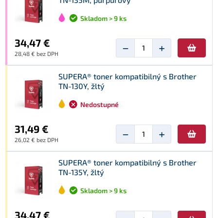
Skladom > 9 ks
34,47 €
−
+
28,48 € bez DPH
SUPERA® toner kompatibilný s Brother
TN-130Y, žltý
Nedostupné
31,49 €
−
+
26,02 € bez DPH
SUPERA® toner kompatibilný s Brother
TN-135Y, žltý
Skladom > 9 ks
34,47 €