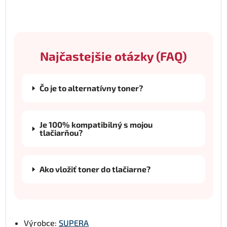
Najčastejšie otázky (FAQ)
Čo je to alternatívny toner?
Je 100% kompatibilný s mojou
tlačiarňou?
Ako vložiť toner do tlačiarne?
Výrobce:
SUPERA