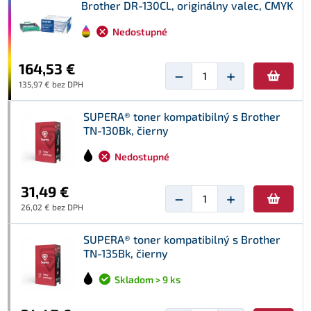
Brother DR-130CL, originálny valec, CMYK
Nedostupné
164,53 €
−
+
135,97 € bez DPH
SUPERA® toner kompatibilný s Brother
TN-130Bk, čierny
Nedostupné
31,49 €
−
+
26,02 € bez DPH
SUPERA® toner kompatibilný s Brother
TN-135Bk, čierny
Skladom > 9 ks