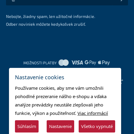
Akcie a zľavy na váš e-mail z prvej ruky
Nebojte, žiadny spam, len užitočné informácie.
Odber noviniek môžete kedykoľvek zrušiť.
MOŽNOSTI PLATBY
Nastavenie cookies
DOPRAVNÉ METÓDY
Používame cookies, aby sme vám umožnili
pohodlné prezeranie nášho e-shopu a vďaka
analýze prevádzky neustále zlepšovali jeho
funkcie, výkon a použiteľnosť.
Viac informácií
Súhlasím
Nastavenie
Všetko vypnuté