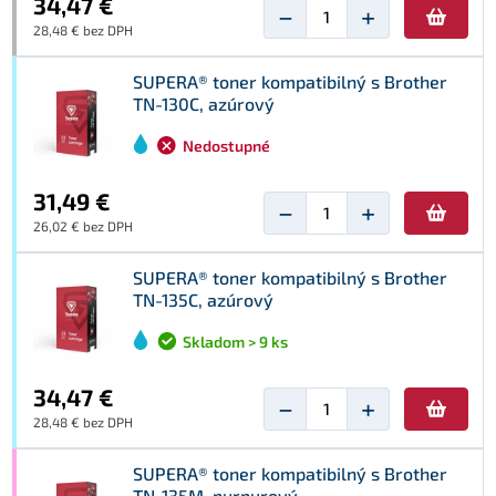
34,47 €
−
+
28,48 € bez DPH
SUPERA® toner kompatibilný s Brother
TN-130C, azúrový
Nedostupné
31,49 €
−
+
26,02 € bez DPH
SUPERA® toner kompatibilný s Brother
TN-135C, azúrový
Skladom > 9 ks
34,47 €
−
+
28,48 € bez DPH
SUPERA® toner kompatibilný s Brother
TN-135M, purpurový