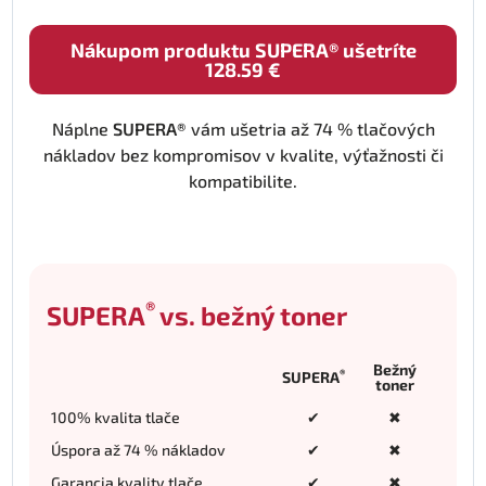
Nákupom produktu SUPERA® ušetríte
128.59 €
Náplne
SUPERA®
vám ušetria až 74 % tlačových
nákladov bez kompromisov v kvalite, výťažnosti či
kompatibilite.
®
SUPERA
vs. bežný toner
Bežný
®
SUPERA
toner
100% kvalita tlače
✔
✖
Úspora až 74 % nákladov
✔
✖
Garancia kvality tlače
✔
✖