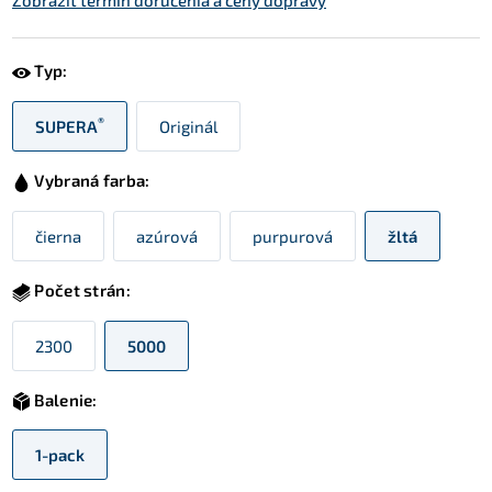
Zobraziť termín doručenia a ceny dopravy
Typ:
®
SUPERA
Originál
Vybraná farba:
čierna
azúrová
purpurová
žltá
Počet strán:
2300
5000
Balenie:
1-pack