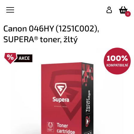
0
Canon 046HY (1251C002),
SUPERA® toner, žltý