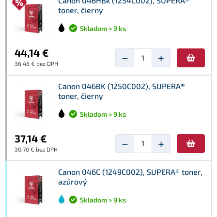
Canon 046HBk (1254C002), SUPERA®
toner, čierny
Skladom > 9 ks
44,14 €
−
+
36,48 € bez DPH
Canon 046BK (1250C002), SUPERA®
toner, čierny
Skladom > 9 ks
37,14 €
−
+
30,70 € bez DPH
Canon 046C (1249C002), SUPERA® toner,
azúrový
Skladom > 9 ks