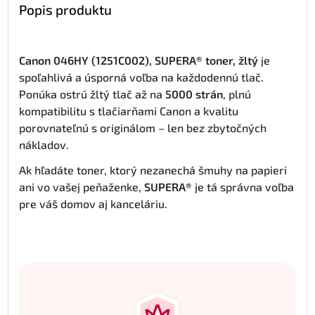
Popis produktu
Canon 046HY (1251C002), SUPERA® toner, žltý
je
spoľahlivá a úsporná voľba na každodennú tlač.
Ponúka ostrú žltý tlač až na
5000 strán
, plnú
kompatibilitu s tlačiarňami Canon a kvalitu
porovnateľnú s originálom – len bez zbytočných
nákladov.
Ak hľadáte toner, ktorý nezanechá šmuhy na papieri
ani vo vašej peňaženke,
SUPERA®
je tá správna voľba
pre váš domov aj kanceláriu.