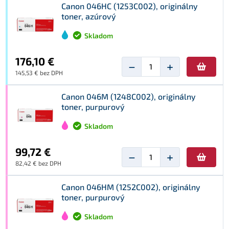
Canon 046HC (1253C002), originálny
toner, azúrový
Skladom
176,10 €
−
+
145,53 € bez DPH
Canon 046M (1248C002), originálny
toner, purpurový
Skladom
99,72 €
−
+
82,42 € bez DPH
Canon 046HM (1252C002), originálny
toner, purpurový
Skladom