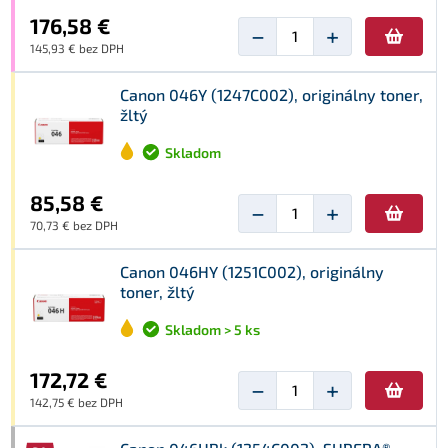
176,58 €
−
+
145,93 € bez DPH
Canon 046Y (1247C002), originálny toner,
žltý
Skladom
85,58 €
−
+
70,73 € bez DPH
Canon 046HY (1251C002), originálny
toner, žltý
Skladom > 5 ks
172,72 €
−
+
142,75 € bez DPH