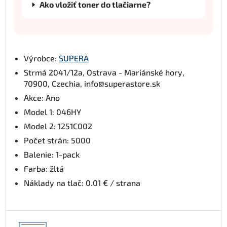
Ako vložiť toner do tlačiarne?
Výrobce:
SUPERA
Strmá 2041/12a, Ostrava - Mariánské hory,
70900, Czechia, info@superastore.sk
Akce: Ano
Model 1: 046HY
Model 2: 1251C002
Počet strán: 5000
Balenie: 1-pack
Farba: žltá
Náklady na tlač: 0.01 € / strana