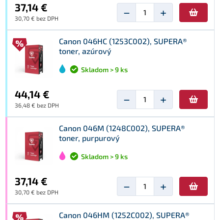
37,14 €
−
+
30,70 € bez DPH
Canon 046HC (1253C002), SUPERA®
toner, azúrový
Skladom > 9 ks
44,14 €
−
+
36,48 € bez DPH
Canon 046M (1248C002), SUPERA®
toner, purpurový
Skladom > 9 ks
37,14 €
−
+
30,70 € bez DPH
Canon 046HM (1252C002), SUPERA®