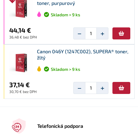
toner, purpurový
Skladom > 9 ks
44,14 €
−
+
36,48 € bez DPH
Canon 046Y (1247C002), SUPERA® toner,
žltý
Skladom > 9 ks
37,14 €
−
+
30,70 € bez DPH
Telefonická podpora