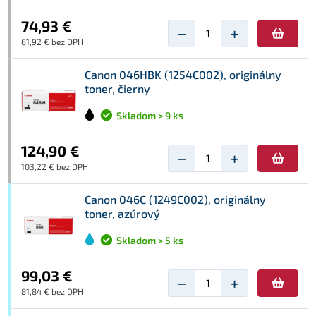
74,93 €
−
+
61,92 € bez DPH
Canon 046HBK (1254C002), originálny
toner, čierny
Skladom > 9 ks
124,90 €
−
+
103,22 € bez DPH
Canon 046C (1249C002), originálny
toner, azúrový
Skladom > 5 ks
99,03 €
−
+
81,84 € bez DPH