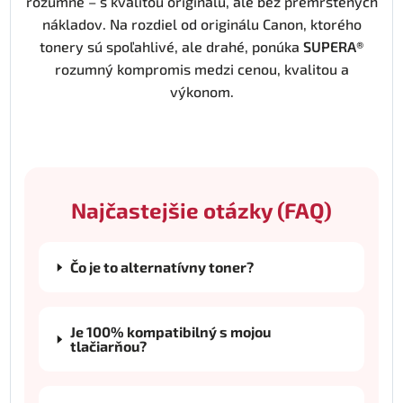
rozumne – s kvalitou originálu, ale bez premrštených
nákladov. Na rozdiel od originálu Canon, ktorého
tonery sú spoľahlivé, ale drahé, ponúka
SUPERA®
rozumný kompromis medzi cenou, kvalitou a
výkonom.
Najčastejšie otázky (FAQ)
Čo je to alternatívny toner?
Je 100% kompatibilný s mojou
tlačiarňou?