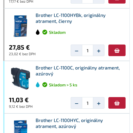
17,17 € bez DPH
Brother LC-1100HYBk, originálny
atrament, čierny
Skladom
27,85 €
−
+
23,02 € bez DPH
Brother LC-1100C, originálny atrament,
azúrový
Skladom > 5 ks
11,03 €
−
+
9,12 € bez DPH
Brother LC-1100HYC, originálny
atrament, azúrový