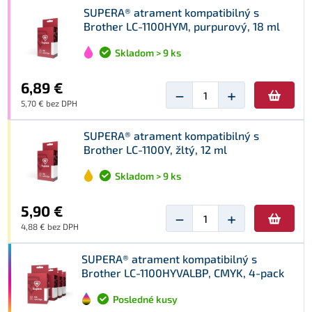
SUPERA® atrament kompatibilný s
Brother LC-1100HYM, purpurový, 18 ml
Skladom > 9 ks
6,89 €
−
+
5,70 € bez DPH
SUPERA® atrament kompatibilný s
Brother LC-1100Y, žltý, 12 ml
Skladom > 9 ks
5,90 €
−
+
4,88 € bez DPH
SUPERA® atrament kompatibilný s
Brother LC-1100HYVALBP, CMYK, 4-pack
Posledné kusy