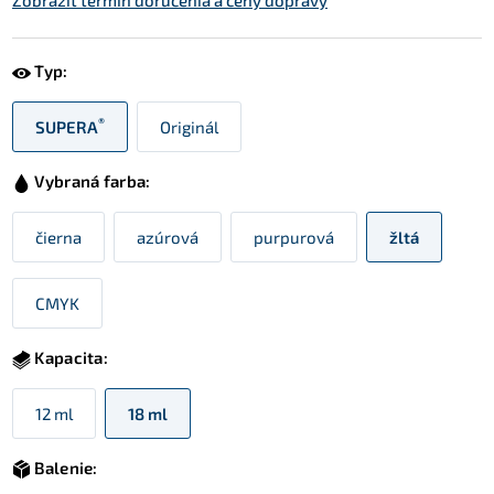
Zobraziť termín doručenia a ceny dopravy
Typ:
®
SUPERA
Originál
Vybraná farba:
čierna
azúrová
purpurová
žltá
CMYK
Kapacita:
12 ml
18 ml
Balenie: