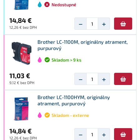
Nedostupné
14,84 €
−
+
12,26 € bez DPH
Brother LC-1100M, originálny atrament,
purpurový
Skladom > 9 ks
11,03 €
−
+
9,12 € bez DPH
Brother LC-1100HYM, originálny
atrament, purpurový
Skladom - externe
14,84 €
−
+
12,26 € bez DPH