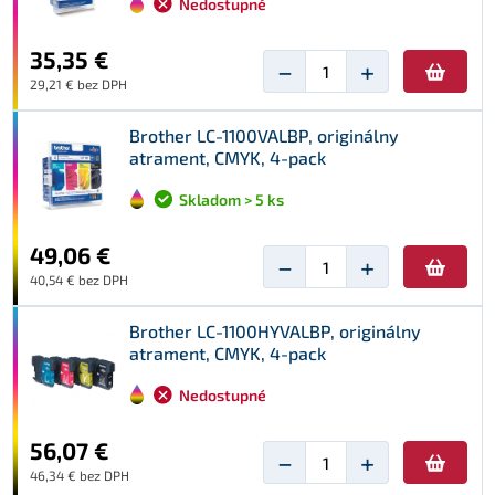
Nedostupné
35,35 €
−
+
29,21 € bez DPH
Brother LC-1100VALBP, originálny
atrament, CMYK, 4-pack
Skladom > 5 ks
49,06 €
−
+
40,54 € bez DPH
Brother LC-1100HYVALBP, originálny
atrament, CMYK, 4-pack
Nedostupné
56,07 €
−
+
46,34 € bez DPH