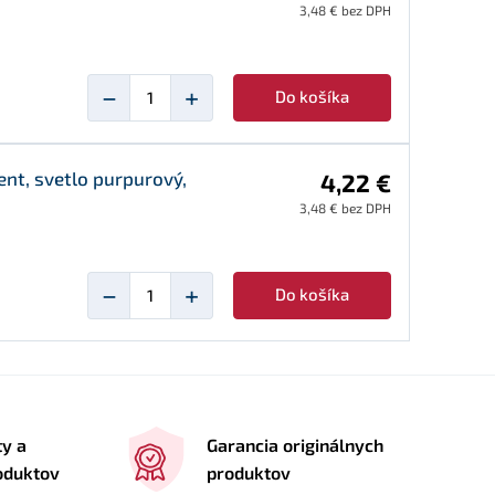
3,48 € bez DPH
−
+
Do košíka
t, svetlo purpurový,
4,22 €
3,48 € bez DPH
−
+
Do košíka
ty a
Garancia originálnych
roduktov
produktov