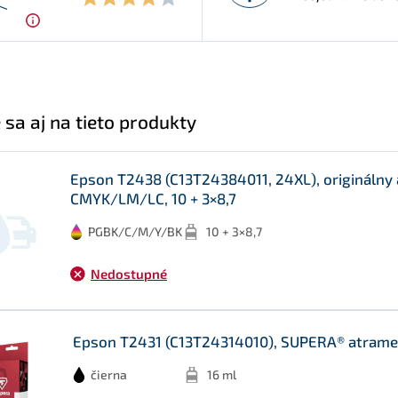
 sa aj na tieto produkty
Epson T2438 (C13T24384011, 24XL), originálny
CMYK/LM/LC, 10 + 3×8,7
PGBK/C/M/Y/BK
10 + 3×8,7
Nedostupné
Epson T2431 (C13T24314010), SUPERA® atrament
čierna
16 ml