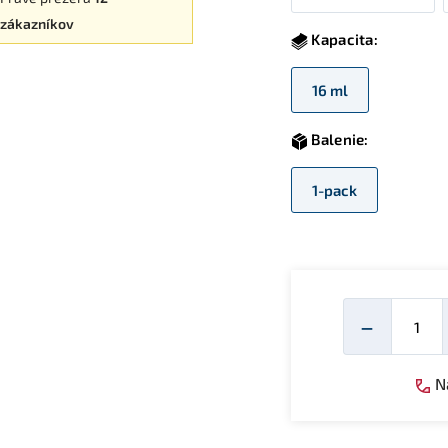
zákazníkov
Kapacita:
16 ml
Balenie:
1-pack
Mno
−
Ná