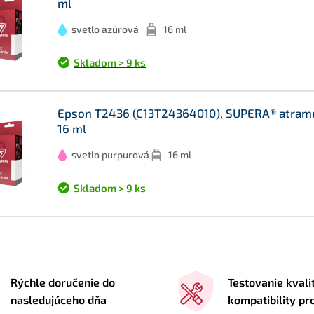
ml
svetlo azúrová
16 ml
Skladom > 9 ks
Epson T2436 (C13T24364010), SUPERA® atramen
16 ml
svetlo purpurová
16 ml
Skladom > 9 ks
Rýchle doručenie do
Testovanie kvali
nasledujúceho dňa
kompatibility p