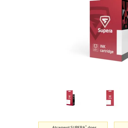
®
Atrament SUPERA
dnes