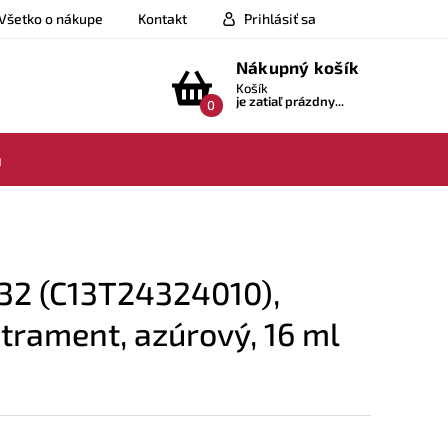
Všetko o nákupe
Kontakt
Prihlásiť sa
Nákupný košík
Košík
je zatiaľ prázdny...
0
a
32 (C13T24324010),
rament, azúrový, 16 ml