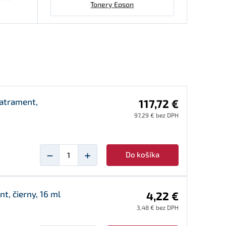
Tonery Epson
 atrament,
117,72 €
97,29 € bez DPH
−
+
Do košíka
, čierny, 16 ml
4,22 €
3,48 € bez DPH