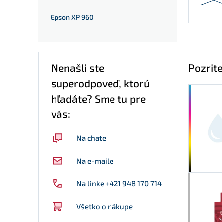
Epson XP 960
Pozrite
Nenašli ste
superodpoveď, ktorú
hľadáte? Sme tu pre
vás:
Na chate
Na e-maile
Na linke +421 948 170 714
Všetko o nákupe