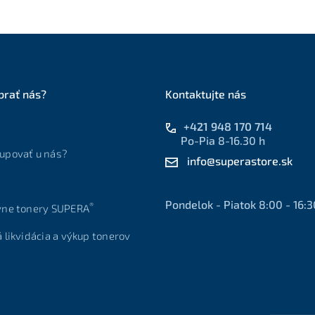
brať nás?
Kontaktujte nás
+421 948 170 714
Po-Pia 8-16.30 h
upovať u nás?
info@superastore.sk
Pondelok - Piatok 8:00 - 16:3
®
vne tonery SUPERA
á likvidácia a výkup tonerov