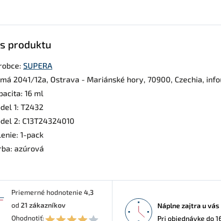
s produktu
robce:
SUPERA
rmá 2041/12a, Ostrava - Mariánské hory, 70900, Czechia, inf
acita: 16 ml
del 1: T2432
del 2: C13T24324010
enie: 1-pack
rba: azúrová
Priemerné hodnotenie
4,3
od
21
zákazníkov
Náplne zajtra u vás
3
Ohodnotiť:
Pri objednávke do 1