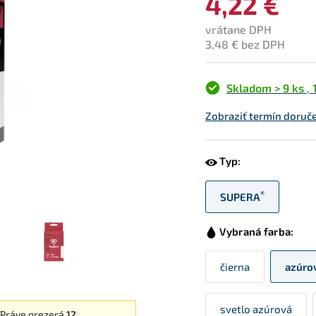
4,22 €
vrátane DPH
3,48 € bez DPH
Skladom > 9 ks
,
Zobraziť termín doruč
Typ:
®
SUPERA
Vybraná farba:
čierna
azúro
svetlo azúrová
Práve prezerá
12