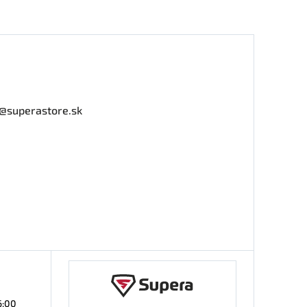
o@superastore.sk
6:00