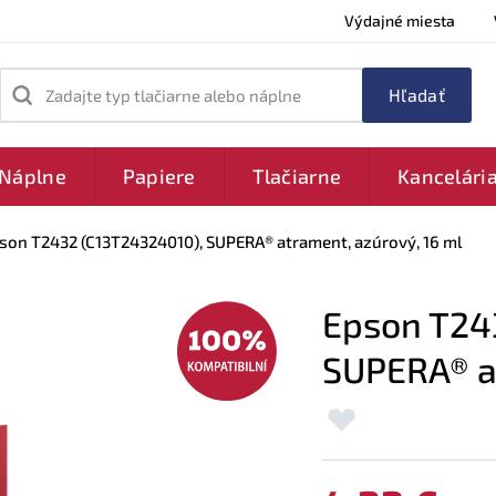
Výdajné miesta
Zadajte typ tlačiarne alebo náplne
Náplne
Papiere
Tlačiarne
Kancelári
son T2432 (C13T24324010), SUPERA® atrament, azúrový, 16 ml
Epson T24
SUPERA® at