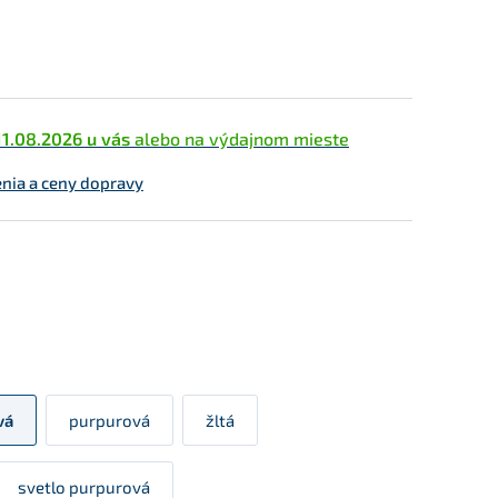
11.08.2026 u vás
alebo na výdajnom mieste
enia a ceny dopravy
vá
purpurová
žltá
svetlo purpurová