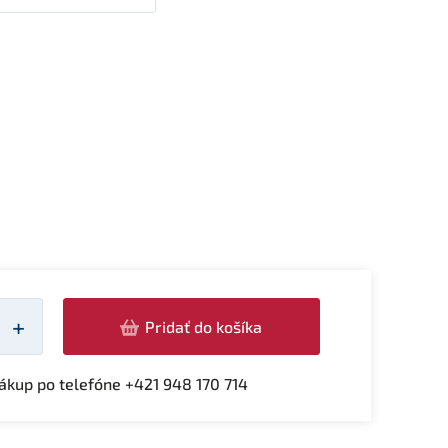
žství
+
Pridať do košíka
kup po telefóne +421 948 170 714