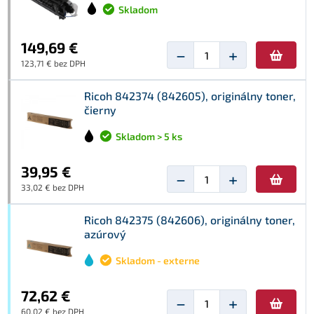
Skladom
149,69 €
−
+
123,71 € bez DPH
Ricoh 842374 (842605), originálny toner,
čierny
Skladom > 5 ks
39,95 €
−
+
33,02 € bez DPH
Ricoh 842375 (842606), originálny toner,
azúrový
Skladom - externe
72,62 €
−
+
60,02 € bez DPH