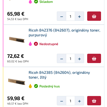
Skladom
65,98 €
−
+
54,53 € bez DPH
Ricoh 842376 (842607), originálny toner,
purpurový
Nedostupné
72,62 €
−
+
60,02 € bez DPH
Ricoh 842385 (842604), originálny
toner, žltý
Posledný kus
59,98 €
−
+
49,57 € bez DPH