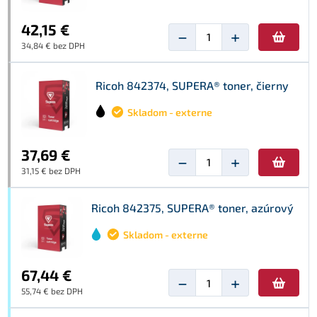
42,15 €
−
+
34,84 € bez DPH
Ricoh 842374, SUPERA® toner, čierny
Skladom - externe
37,69 €
−
+
31,15 € bez DPH
Ricoh 842375, SUPERA® toner, azúrový
Skladom - externe
67,44 €
−
+
55,74 € bez DPH