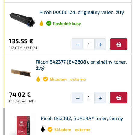
Ricoh D0CB0124, originálny valec, žltý
Posledné kusy
135,55 €
−
+
112,03 € bez DPH
Ricoh 842377 (842608), originálny toner,
žltý
Skladom - externe
74,02 €
−
+
61,17 € bez DPH
Ricoh 842382, SUPERA® toner, čierny
Skladom - externe