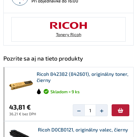
Pri objednávke do 16:00
Tonery Ricoh
Pozrite sa aj na tieto produkty
Ricoh 842382 (842601), originálny toner,
čierny
Skladom > 9 ks
43,81 €
−
+
36,21 € bez DPH
Ricoh D0CB0121, originálny valec, čierny