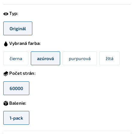
Typ:
Originál
Vybraná farba:
čierna
azúrová
purpurová
žltá
Počet strán:
60000
Balenie:
1-pack