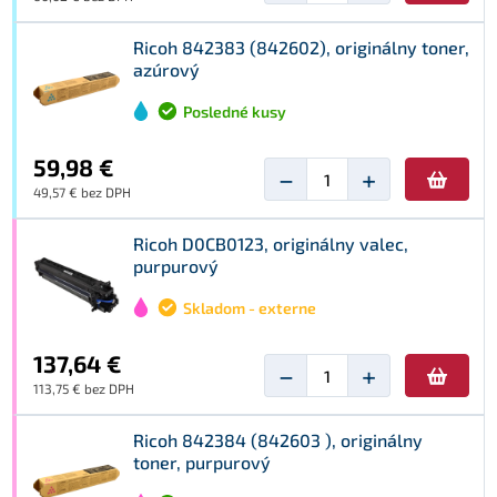
Ricoh 842383 (842602), originálny toner,
azúrový
Posledné kusy
59,98 €
−
+
49,57 € bez DPH
Ricoh D0CB0123, originálny valec,
purpurový
Skladom - externe
137,64 €
−
+
113,75 € bez DPH
Ricoh 842384 (842603 ), originálny
toner, purpurový