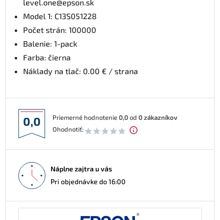
level.one@epson.sk
Model 1: C13S051228
Počet strán: 100000
Balenie: 1-pack
Farba: čierna
Náklady na tlač: 0.00 € / strana
Priemerné hodnotenie
0,0
od
0
zákazníkov
0,0
Ohodnotiť:
Náplne zajtra u vás
Pri objednávke do 16:00