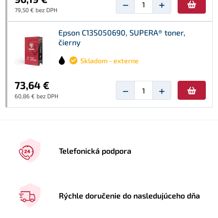
−
+
79,50 € bez DPH
Epson C13S050690, SUPERA® toner,
čierny
Skladom - externe
73,64 €
−
+
60,86 € bez DPH
Telefonická podpora
Rýchle doručenie do nasledujúceho dňa