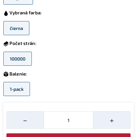
Vybraná farba:
čierna
Počet strán:
100000
Balenie:
1-pack
Množství
−
+