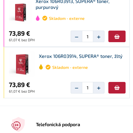
Xerox 106R03913, SUPERA® toner,
purpurový
Skladom - externe
73,89 €
−
+
61,07 € bez DPH
Xerox 106R03914, SUPERA® toner, žltý
Skladom - externe
73,89 €
−
+
61,07 € bez DPH
Telefonická podpora