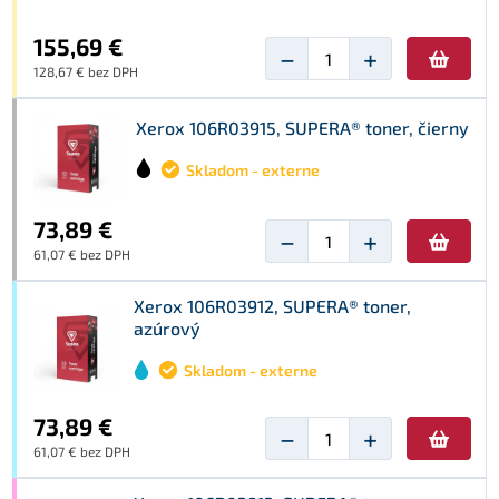
155,69 €
−
+
128,67 € bez DPH
Xerox 106R03915, SUPERA® toner, čierny
Skladom - externe
73,89 €
−
+
61,07 € bez DPH
Xerox 106R03912, SUPERA® toner,
azúrový
Skladom - externe
73,89 €
−
+
61,07 € bez DPH