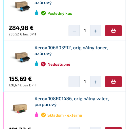
azúrový
Posledný kus
284,98 €
−
+
235,52 € bez DPH
Xerox 106R03912, originálny toner,
azúrový
Nedostupné
155,69 €
−
+
128,67 € bez DPH
Xerox 108R01486, originálny valec,
purpurový
Skladom - externe