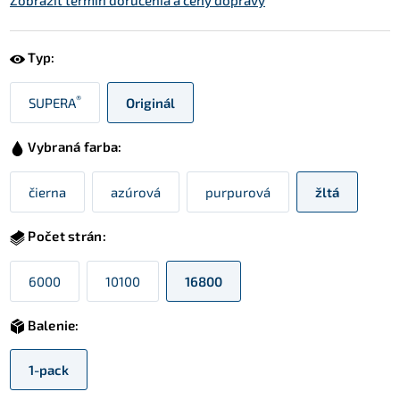
Zobraziť termín doručenia a ceny dopravy
Typ:
®
SUPERA
Originál
Vybraná farba:
čierna
azúrová
purpurová
žltá
Počet strán:
6000
10100
16800
Balenie:
1-pack