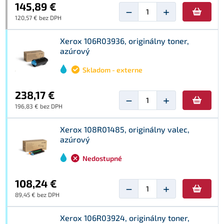
145,89 €
−
+
120,57 € bez DPH
Xerox 106R03936, originálny toner,
azúrový
Skladom - externe
238,17 €
−
+
196,83 € bez DPH
Xerox 108R01485, originálny valec,
azúrový
Nedostupné
108,24 €
−
+
89,45 € bez DPH
Xerox 106R03924, originálny toner,