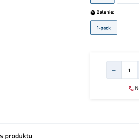
Balenie:
1-pack
Mno
−
Ná
s produktu