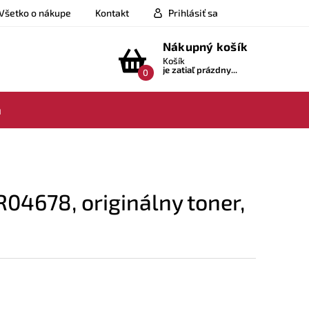
Všetko o nákupe
Kontakt
Prihlásiť sa
Nákupný košík
Košík
je zatiaľ prázdny...
0
a
04678, originálny toner,