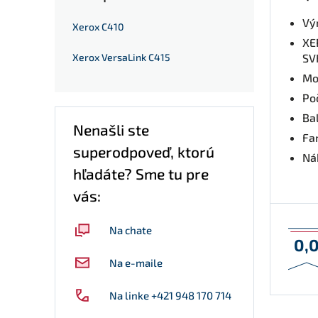
Vý
Xerox C410
XE
Xerox VersaLink C415
SV
Mo
Po
Bal
Nenašli ste
Fa
superodpoveď, ktorú
Nák
hľadáte? Sme tu pre
vás:
Na chate
0,
Na e-maile
Na linke +421 948 170 714