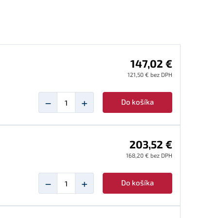
147,02 €
121,50 € bez DPH
−
+
Do košíka
203,52 €
168,20 € bez DPH
−
+
Do košíka