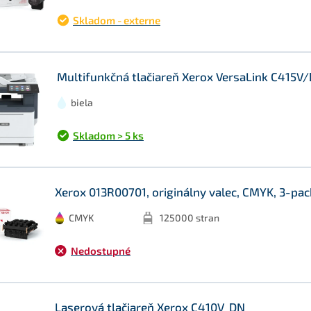
Skladom - externe
Multifunkčná tlačiareň Xerox VersaLink C415V
biela
Skladom > 5 ks
Xerox 013R00701, originálny valec, CMYK, 3-pac
CMYK
125000 stran
Nedostupné
Laserová tlačiareň Xerox C410V_DN