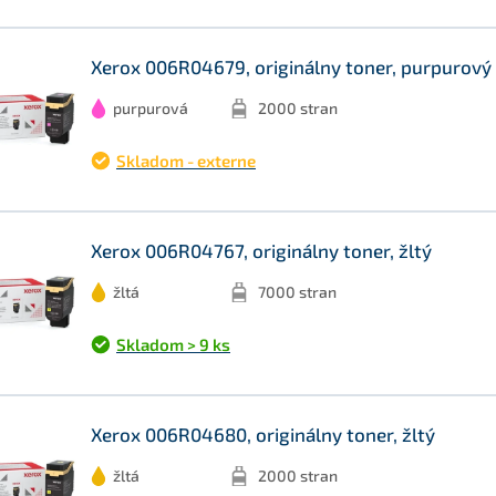
Xerox 006R04679, originálny toner, purpurový
purpurová
2000 stran
Skladom - externe
Xerox 006R04767, originálny toner, žltý
žltá
7000 stran
Skladom > 9 ks
Xerox 006R04680, originálny toner, žltý
žltá
2000 stran