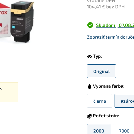
vrátane DPH
104,41 € bez DPH
Skladom
,
07.08.
Zobraziť termín doruč
Typ:
Originál
Vybraná farba:
es
čierna
azúro
Počet strán:
2000
7000