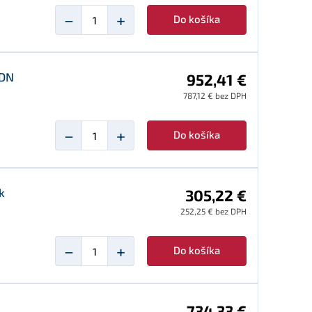
−
+
Do košíka
/DN
952,41 €
787,12 € bez DPH
−
+
Do košíka
k
305,22 €
252,25 € bez DPH
−
+
Do košíka
734,33 €