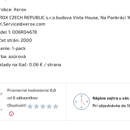
robce: Xerox
ROX CZECH REPUBLIC s.r.o.budova Vista House, Na Pankráci 1
K.Service@xerox.com
del 1: 006R04678
čet strán: 2000
enie: 1-pack
rba: azúrová
lady na tlač: 0.06 € / strana
Priemerné hodnotenie
0,0
od
0
zákazníkov
Náplne zajtra u vás
0
Ohodnotiť:
Pri objednávke do 1