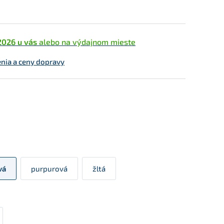
2026 u vás
alebo na výdajnom mieste
enia a ceny dopravy
vá
purpurová
žltá