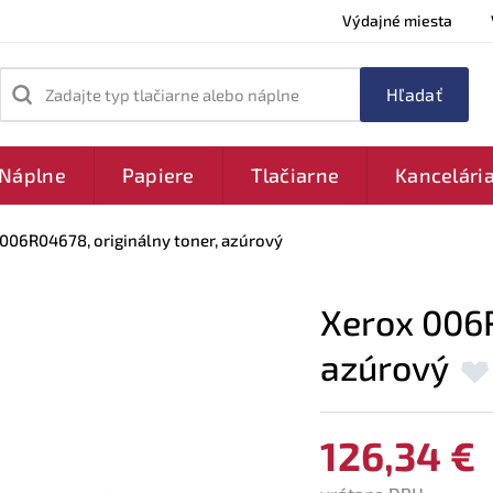
Výdajné miesta
Zadajte typ tlačiarne alebo náplne
Náplne
Papiere
Tlačiarne
Kancelári
006R04678, originálny toner, azúrový
Xerox 006R
azúrový
126,34 €