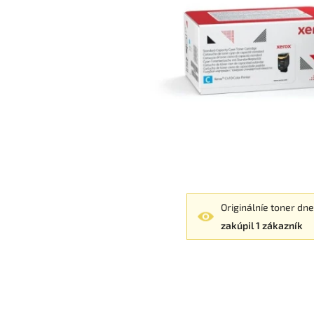
Originálníe toner dn
zakúpil 1 zákazník