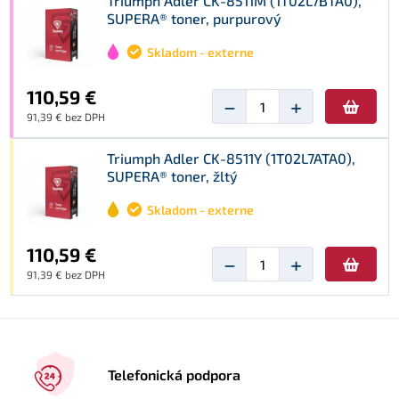
Triumph Adler CK-8511M (1T02L7BTA0),
SUPERA® toner, purpurový
Skladom - externe
110,59 €
−
+
91,39 € bez DPH
Triumph Adler CK-8511Y (1T02L7ATA0),
SUPERA® toner, žltý
Skladom - externe
110,59 €
−
+
91,39 € bez DPH
Telefonická podpora