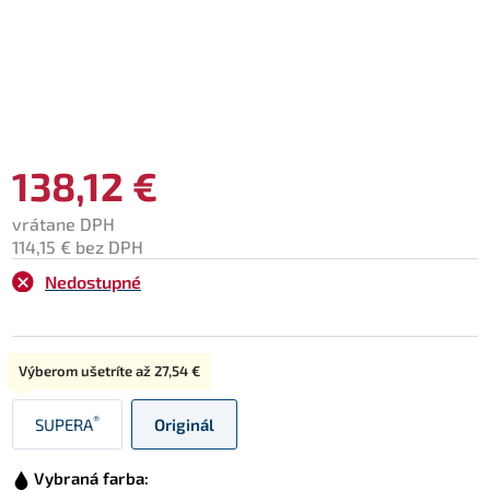
138,12 €
vrátane DPH
114,15 € bez DPH
Nedostupné
Typ:
Výberom ušetríte až
27,54 €
®
SUPERA
Originál
Vybraná farba: