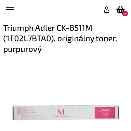
0
Triumph Adler CK-8511M
(1T02L7BTA0), originálny toner,
purpurový