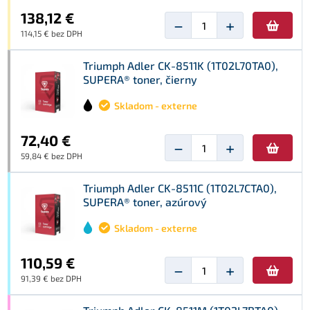
138,12 €
−
+
114,15 € bez DPH
Triumph Adler CK-8511K (1T02L70TA0),
SUPERA® toner, čierny
Skladom - externe
72,40 €
−
+
59,84 € bez DPH
Triumph Adler CK-8511C (1T02L7CTA0),
SUPERA® toner, azúrový
Skladom - externe
110,59 €
−
+
91,39 € bez DPH