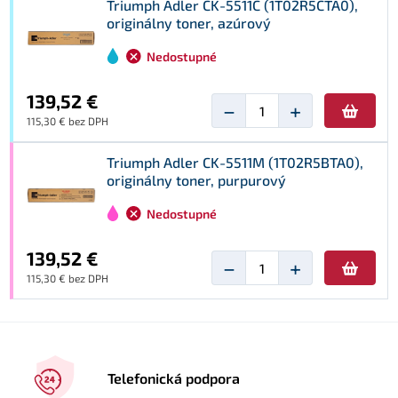
Triumph Adler CK-5511C (1T02R5CTA0),
originálny toner, azúrový
Nedostupné
139,52 €
−
+
115,30 € bez DPH
Triumph Adler CK-5511M (1T02R5BTA0),
originálny toner, purpurový
Nedostupné
139,52 €
−
+
115,30 € bez DPH
Telefonická podpora