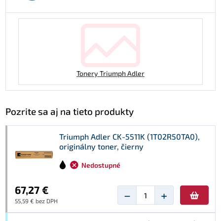
Tonery Triumph Adler
Pozrite sa aj na tieto produkty
Triumph Adler CK-5511K (1T02R50TA0),
originálny toner, čierny
Nedostupné
67,27 €
−
+
55,59 € bez DPH