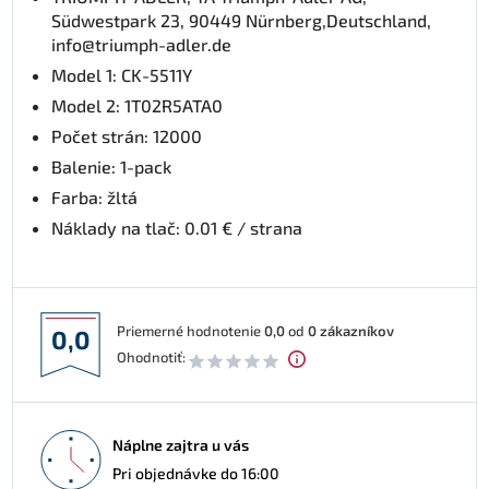
Südwestpark 23, 90449 Nürnberg,Deutschland,
info@triumph-adler.de
Model 1: CK-5511Y
Model 2: 1T02R5ATA0
Počet strán: 12000
Balenie: 1-pack
Farba: žltá
Náklady na tlač: 0.01 € / strana
Priemerné hodnotenie
0,0
od
0
zákazníkov
0,0
Ohodnotiť:
Náplne zajtra u vás
Pri objednávke do 16:00