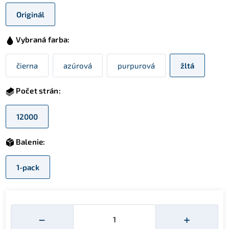
Originál
Vybraná farba:
čierna
azúrová
purpurová
žltá
Počet strán:
12000
Balenie:
1-pack
Množství
−
+