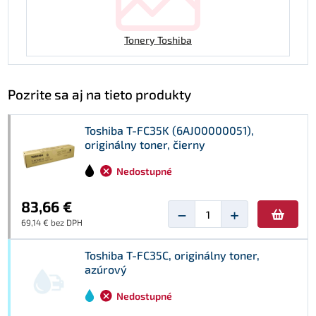
Tonery Toshiba
Pozrite sa aj na tieto produkty
Toshiba T-FC35K (6AJ00000051),
originálny toner, čierny
Nedostupné
83,66 €
−
+
69,14 € bez DPH
Toshiba T-FC35C, originálny toner,
azúrový
Nedostupné