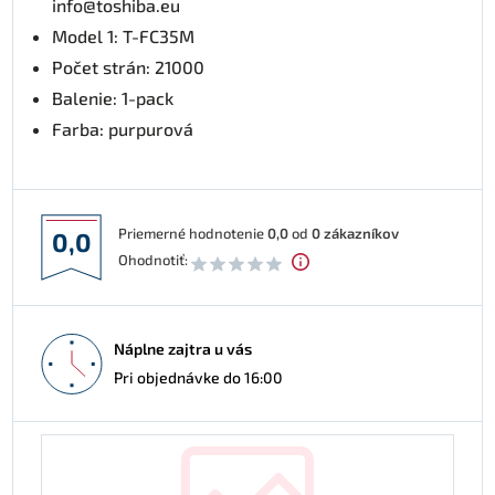
info@toshiba.eu
Model 1: T-FC35M
Počet strán: 21000
Balenie: 1-pack
Farba: purpurová
Priemerné hodnotenie
0,0
od
0
zákazníkov
0,0
Ohodnotiť:
Náplne zajtra u vás
Pri objednávke do 16:00