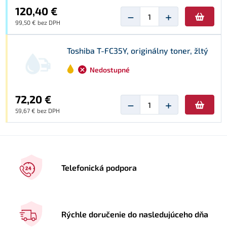
120,40 €
−
+
99,50 € bez DPH
Toshiba T-FC35Y, originálny toner, žltý
Nedostupné
72,20 €
−
+
59,67 € bez DPH
Telefonická podpora
Rýchle doručenie do nasledujúceho dňa