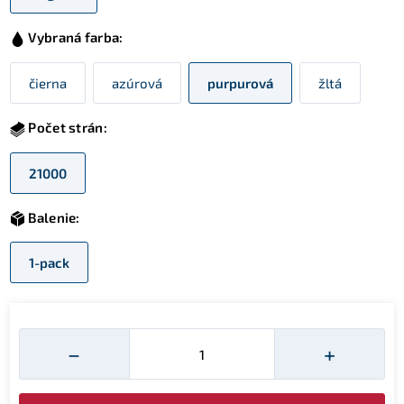
Vybraná farba:
čierna
azúrová
purpurová
žltá
Počet strán:
21000
Balenie:
1-pack
Množství
−
+