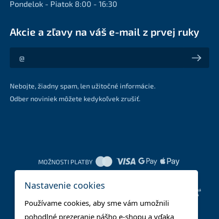
Pondelok - Piatok 8:00 - 16:30
Akcie a zľavy na váš e-mail z prvej ruky
Akcie a zľavy na váš e-mail z prvej ruky
Nebojte, žiadny spam, len užitočné informácie.
Odber noviniek môžete kedykoľvek zrušiť.
MOŽNOSTI PLATBY
Nastavenie cookies
DOPRAVNÉ METÓDY
Používame cookies, aby sme vám umožnili
pohodlné prezeranie nášho e-shopu a vďaka