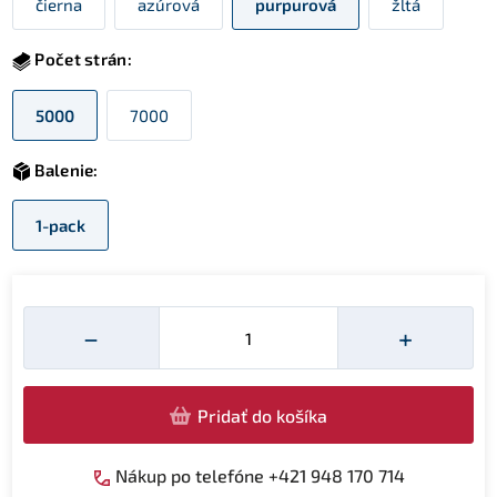
čierna
azúrová
purpurová
žltá
Počet strán:
5000
7000
Balenie:
1-pack
Množství
−
+
Pridať do košíka
Nákup po telefóne +421 948 170 714