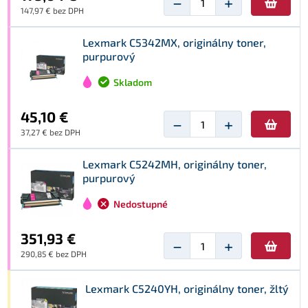
−
+
147,97 € bez DPH
Lexmark C5342MX, originálny toner,
purpurový
Skladom
45,10 €
−
+
37,27 € bez DPH
Lexmark C5242MH, originálny toner,
purpurový
Nedostupné
351,93 €
−
+
290,85 € bez DPH
Lexmark C5240YH, originálny toner, žltý