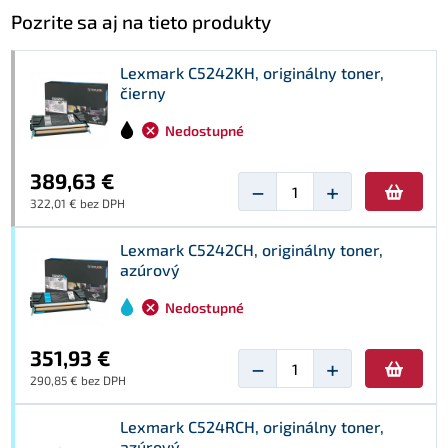
Pozrite sa aj na tieto produkty
Lexmark C5242KH, originálny toner,
čierny
Nedostupné
389,63 €
−
+
322,01 € bez DPH
Lexmark C5242CH, originálny toner,
azúrový
Nedostupné
351,93 €
−
+
290,85 € bez DPH
Lexmark C524RCH, originálny toner,
azúrový