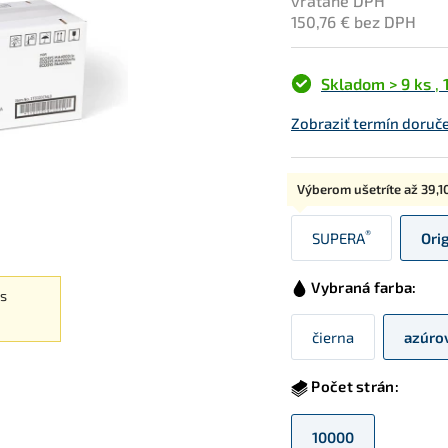
vrátane DPH
150,76 € bez DPH
Skladom > 9 ks
,
Zobraziť termín doruč
Typ:
Výberom ušetríte až
39,1
®
SUPERA
Ori
Vybraná farba:
es
čierna
azúro
Počet strán:
10000