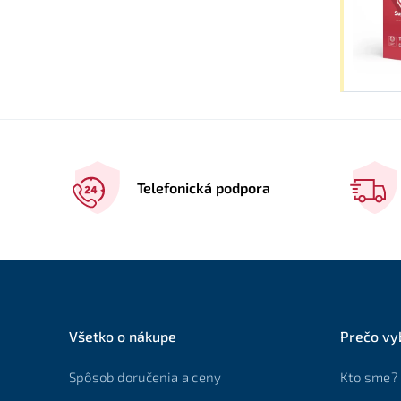
Telefonická podpora
Všetko o nákupe
Prečo vy
Spôsob doručenia a ceny
Kto sme?