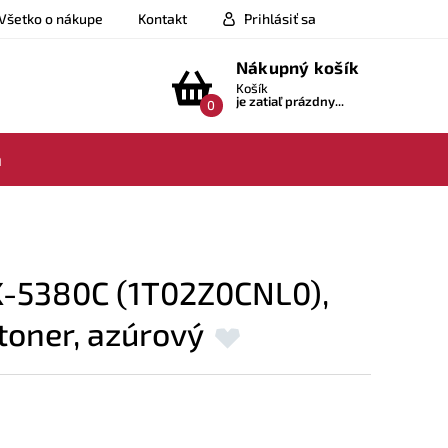
Všetko o nákupe
Kontakt
Prihlásiť sa
Nákupný košík
Košík
je zatiaľ prázdny...
0
a
K-5380C (1T02Z0CNL0),
 toner, azúrový