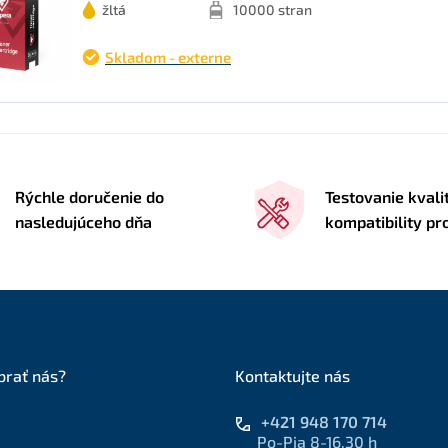
žltá
10000 stran
Skladom - externe
Rýchle doručenie do
Testovanie kvali
nasledujúceho dňa
kompatibility p
brať nás?
Kontaktujte nás
+421 948 170 714
Po-Pia 8-16.30 h