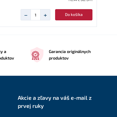
−
+
Do košíka
ty a
Garancia originálnych
roduktov
produktov
Akcie a zľavy na váš e-mail z
prvej ruky