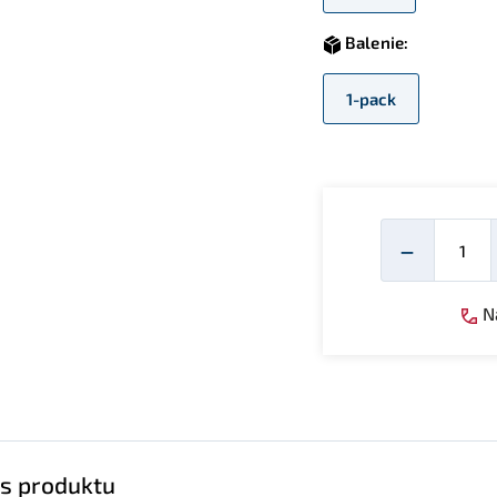
Balenie:
1-pack
Mno
−
Ná
s produktu