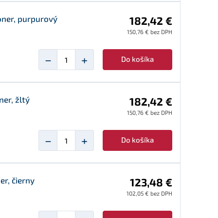
oner, purpurový
182,42 €
150,76 € bez DPH
−
+
Do košíka
er, žltý
182,42 €
150,76 € bez DPH
−
+
Do košíka
r, čierny
123,48 €
102,05 € bez DPH