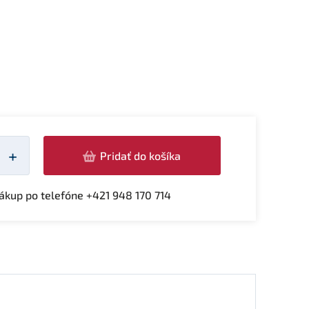
žství
+
Pridať do košíka
kup po telefóne +421 948 170 714