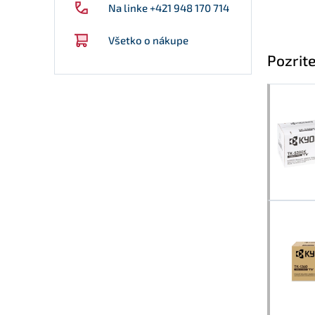
Na linke +421 948 170 714
Všetko o nákupe
Pozrite