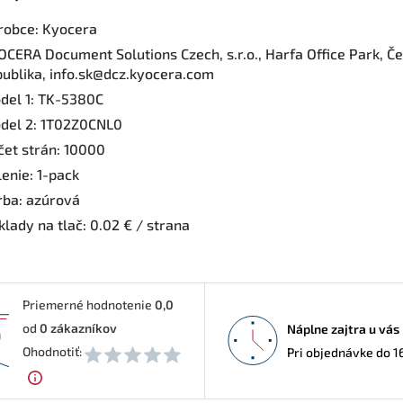
robce: Kyocera
OCERA Document Solutions Czech, s.r.o., Harfa Office Park, 
publika, info.sk@dcz.kyocera.com
del 1: TK-5380C
del 2: 1T02Z0CNL0
čet strán: 10000
enie: 1-pack
rba: azúrová
lady na tlač: 0.02 € / strana
Priemerné hodnotenie
0,0
od
0
zákazníkov
Náplne zajtra u vás
0
Ohodnotiť:
Pri objednávke do 1