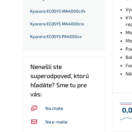
Vý
Kyocera ECOSYS MA4000cifx
KY
Kyocera ECOSYS MA4000cix
re
Mo
Kyocera ECOSYS PA4000cx
Mo
Po
Bal
Fa
Nenašli ste
Nák
superodpoveď, ktorú
hľadáte? Sme tu pre
vás:
Na chate
0,
Na e-maile