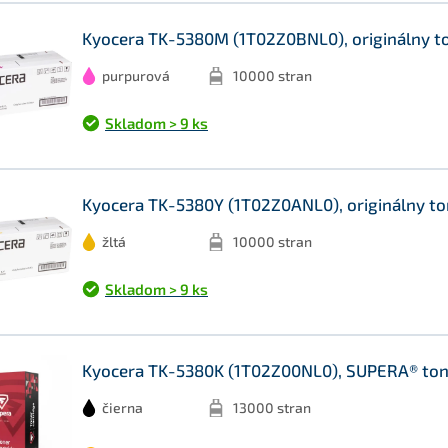
Kyocera TK-5380M (1T02Z0BNL0), originálny t
purpurová
10000 stran
Skladom > 9 ks
Kyocera TK-5380Y (1T02Z0ANL0), originálny ton
žltá
10000 stran
Skladom > 9 ks
Kyocera TK-5380K (1T02Z00NL0), SUPERA® tone
čierna
13000 stran