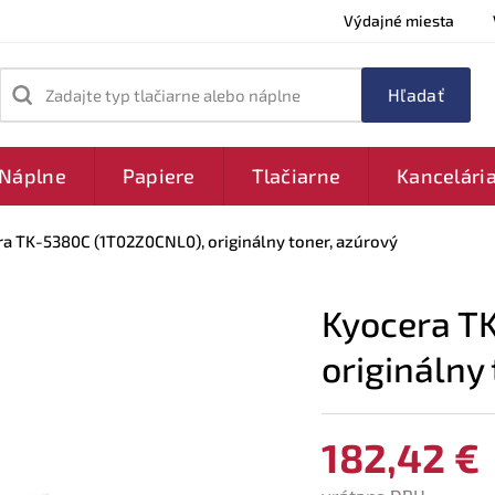
Výdajné miesta
Zadajte typ tlačiarne alebo náplne
Náplne
Papiere
Tlačiarne
Kancelári
a TK-5380C (1T02Z0CNL0), originálny toner, azúrový
Kyocera T
originálny
182,42 €