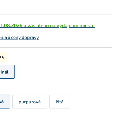
11.08.2026 u vás
alebo na výdajnom mieste
enia a ceny dopravy
0 €
ginál
vá
purpurová
žltá