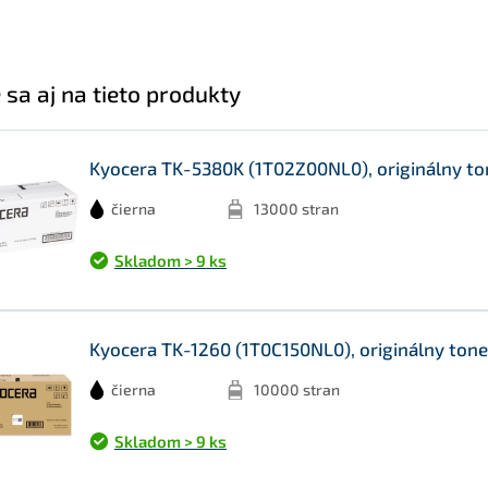
 sa aj na tieto produkty
Kyocera TK-5380K (1T02Z00NL0), originálny ton
čierna
13000 stran
Skladom > 9 ks
Kyocera TK-1260 (1T0C150NL0), originálny toner
čierna
10000 stran
Skladom > 9 ks