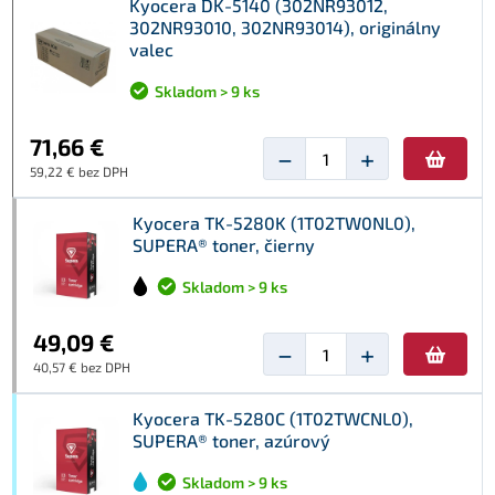
Kyocera DK-5140 (302NR93012,
302NR93010, 302NR93014), originálny
valec
Skladom > 9 ks
71,66 €
−
+
59,22 € bez DPH
Kyocera TK-5280K (1T02TW0NL0),
SUPERA® toner, čierny
Skladom > 9 ks
49,09 €
−
+
40,57 € bez DPH
Kyocera TK-5280C (1T02TWCNL0),
SUPERA® toner, azúrový
Skladom > 9 ks