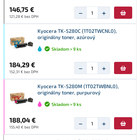
146,75 €
−
+
121,28 € bez DPH
Kyocera TK-5280C (1T02TWCNL0),
originálny toner, azúrový
Skladom > 9 ks
184,29 €
−
+
152,31 € bez DPH
Kyocera TK-5280M (1T02TWBNL0),
originálny toner, purpurový
Skladom > 9 ks
188,04 €
−
+
155,40 € bez DPH