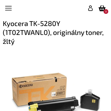
0
Kyocera TK-5280Y
(1T02TWANL0), originálny toner,
žltý