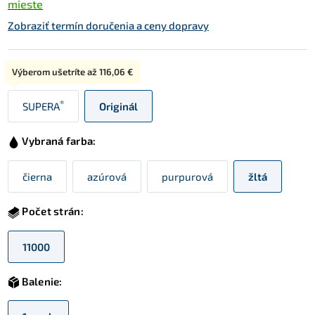
mieste
Zobraziť termín doručenia a ceny dopravy
Typ:
Výberom ušetríte až
116,06 €
®
SUPERA
Originál
Vybraná farba:
čierna
azúrová
purpurová
žltá
Počet strán:
11000
Balenie: