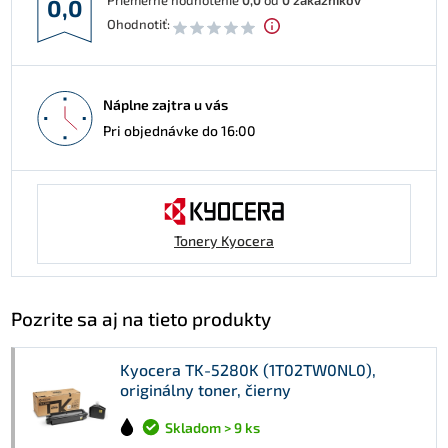
Priemerné hodnotenie
0,0
od
0
zákazníkov
0,0
Ohodnotiť:
Náplne zajtra u vás
Pri objednávke do 16:00
Tonery Kyocera
Pozrite sa aj na tieto produkty
Kyocera TK-5280K (1T02TW0NL0),
originálny toner, čierny
Skladom > 9 ks