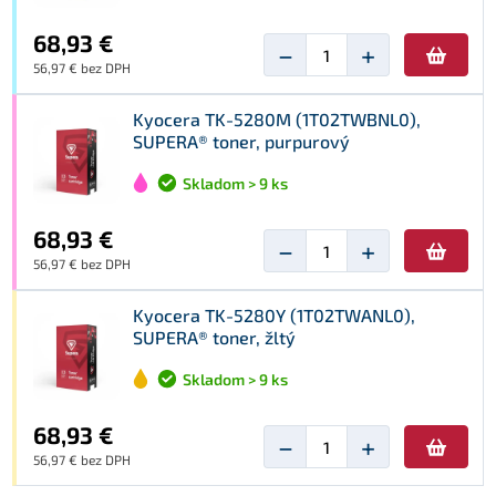
68,93 €
−
+
56,97 € bez DPH
Kyocera TK-5280M (1T02TWBNL0),
SUPERA® toner, purpurový
Skladom > 9 ks
68,93 €
−
+
56,97 € bez DPH
Kyocera TK-5280Y (1T02TWANL0),
SUPERA® toner, žltý
Skladom > 9 ks
68,93 €
−
+
56,97 € bez DPH