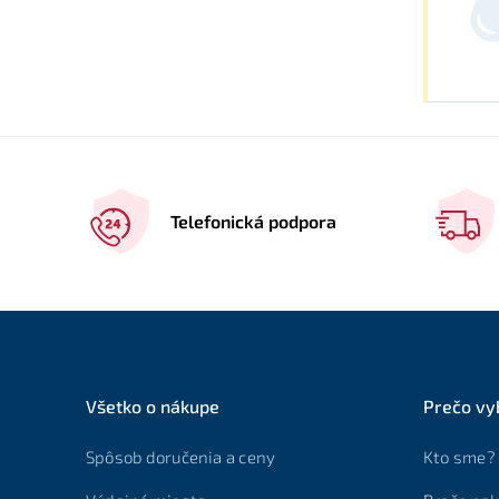
Telefonická podpora
Všetko o nákupe
Prečo vy
Spôsob doručenia a ceny
Kto sme?