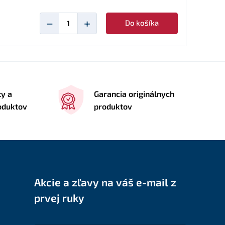
−
+
Do košíka
ty a
Garancia originálnych
roduktov
produktov
Akcie a zľavy na váš e-mail z
prvej ruky