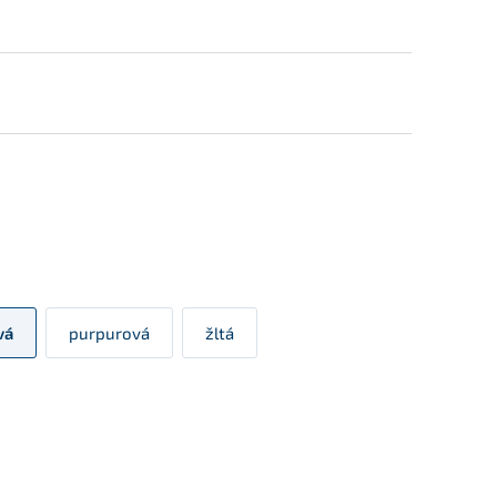
vá
purpurová
žltá