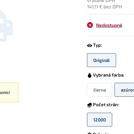
vrátane DPH
141,11 € bez DPH
Nedostupné
Typ:
Originál
Vybraná farba:
čierna
azúro
azníci
Počet strán:
12000