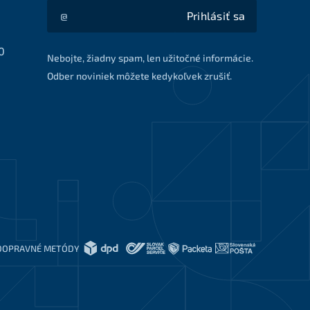
Prihlásiť sa
Akcie a zľavy na váš e-mail z prvej ruky
0
Nebojte, žiadny spam, len užitočné informácie.
Odber noviniek môžete kedykoľvek zrušiť.
DOPRAVNÉ METÓDY