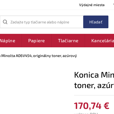
Výdajné miesta
Zadajte typ tlačiarne alebo náplne
Náplne
Papiere
Tlačiarne
Kancelári
 Minolta A06V454, originálny toner, azúrový
Konica Min
toner, azú
170,74 €