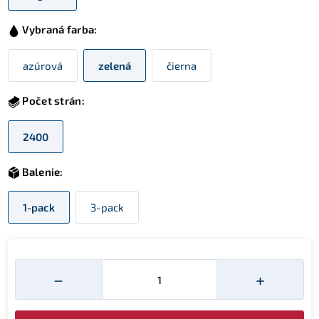
Vybraná farba:
azúrová
zelená
čierna
Počet strán:
2400
Balenie:
1-pack
3-pack
Množství
−
+