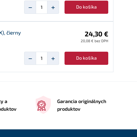
−
+
Do košíka
), čierny
24,30 €
20,08 € bez DPH
−
+
Do košíka
ty a
Garancia originálnych
roduktov
produktov