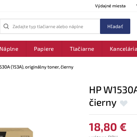
Výdajné miesta
Zadajte typ tlačiarne alebo náplne
Náplne
Papiere
Tlačiarne
Kancelári
30A (153A), originálny toner, čierny
HP W1530A 
čierny
18,80 €