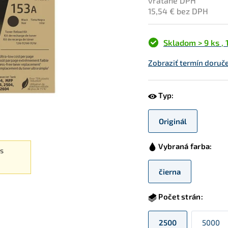
vrátane DPH
15,54 € bez DPH
Skladom > 9 ks
,
Zobraziť termín doruč
Typ:
Originál
Vybraná farba:
es
čierna
Počet strán:
2500
5000