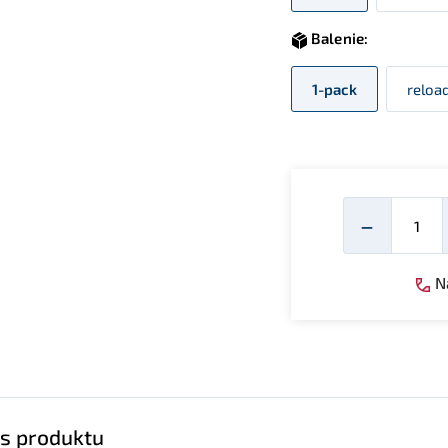
Balenie:
1-pack
reload
Mno
−
Ná
s produktu