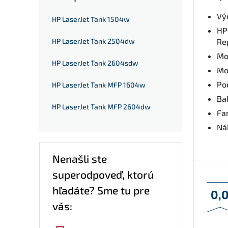
Vý
HP LaserJet Tank 1504w
HP
HP LaserJet Tank 2504dw
Re
Mo
HP LaserJet Tank 2604sdw
Mo
Po
HP LaserJet Tank MFP 1604w
Bal
HP LaserJet Tank MFP 2604dw
Fa
Nák
Nenašli ste
superodpoveď, ktorú
hľadáte? Sme tu pre
0,
vás: