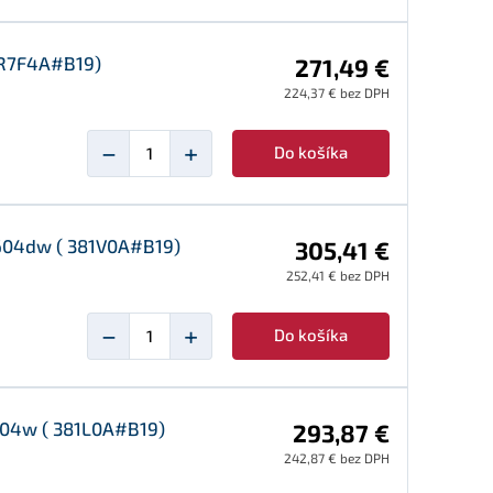
2R7F4A#B19)
271,49 €
224,37 € bez DPH
−
+
Do košíka
2604dw ( 381V0A#B19)
305,41 €
252,41 € bez DPH
−
+
Do košíka
1604w ( 381L0A#B19)
293,87 €
242,87 € bez DPH