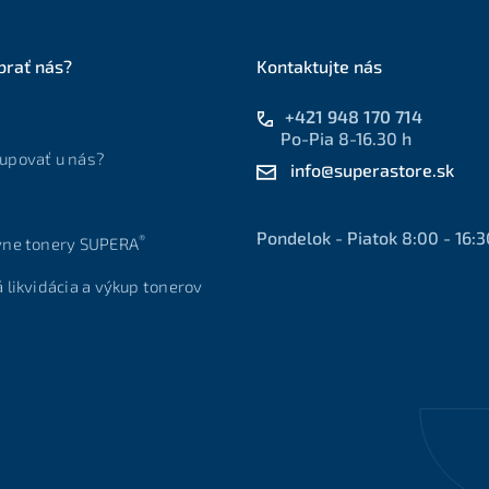
brať nás?
Kontaktujte nás
+421 948 170 714
Po-Pia 8-16.30 h
upovať u nás?
info@superastore.sk
Pondelok - Piatok 8:00 - 16:3
®
vne tonery SUPERA
á likvidácia a výkup tonerov