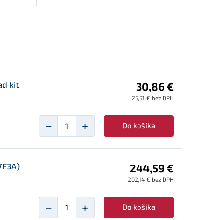
ad kit
30,86 €
25,51 € bez DPH
−
+
Do košíka
7F3A)
244,59 €
202,14 € bez DPH
−
+
Do košíka