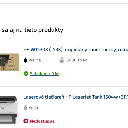
 sa aj na tieto produkty
HP W1530X (153X), originálny toner, čierny, relo
čierna
5000 stran
Skladom > 9 ks
Laserová tlačiareň HP LaserJet Tank 1504w (2R
šedá
Nedostupné