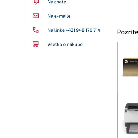
Na chate
Na e-maile
Na linke +421 948 170 714
Pozrite
Všetko o nákupe