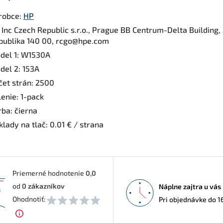
robce:
HP
 Inc Czech Republic s.r.o., Prague BB Centrum-Delta Building
publika 140 00, rcgo@hpe.com
del 1: W1530A
del 2: 153A
čet strán: 2500
enie: 1-pack
rba: čierna
lady na tlač: 0.01 € / strana
Priemerné hodnotenie
0,0
od
0
zákazníkov
Náplne zajtra u vás
0
Ohodnotiť:
Pri objednávke do 1