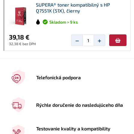
SUPERA® toner kompatibilný s HP
Q7551X (51X), čierny
Skladom > 9 ks
39,18 €
−
+
32,38 € bez DPH
Telefonická podpora
Rýchle doručenie do nasledujúceho dňa
Testovanie kvality a kompatibility