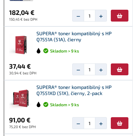
182,04 €
−
+
150,45 € bez DPH
SUPERA® toner kompatibilný s HP
Q7551A (51A), čierny
Skladom > 9 ks
37,44 €
−
+
30,94 € bez DPH
SUPERA® toner kompatibilný s HP
Q7551XD (51X), čierny, 2-pack
Skladom > 9 ks
91,00 €
−
+
75,20 € bez DPH