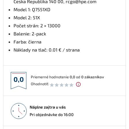
Česka Republika 140 00, rcgo@hpe.com
Model 1: Q7551XD
Model 2: 51X
Počet strán: 2 × 13000
Balenie: 2-pack
Farba: čierna
Náklady na tlač: 0.01 € / strana
Priemerné hodnotenie
0,0
od
0
zákazníkov
0,0
Ohodnotiť:
Náplne zajtra u vás
Pri objednávke do 16:00