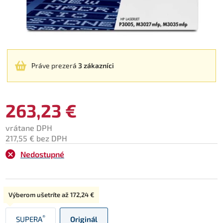
Práve prezerá
3 zákazníci
263,23 €
vrátane DPH
217,55 € bez DPH
Nedostupné
Typ:
Výberom ušetríte až
172,24 €
®
SUPERA
Originál