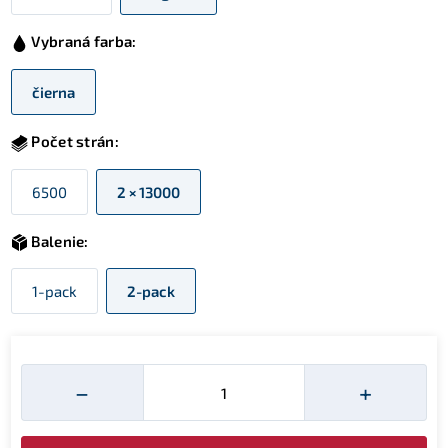
Vybraná farba:
čierna
Počet strán:
6500
2 × 13000
Balenie:
1-pack
2-pack
Množství
−
+