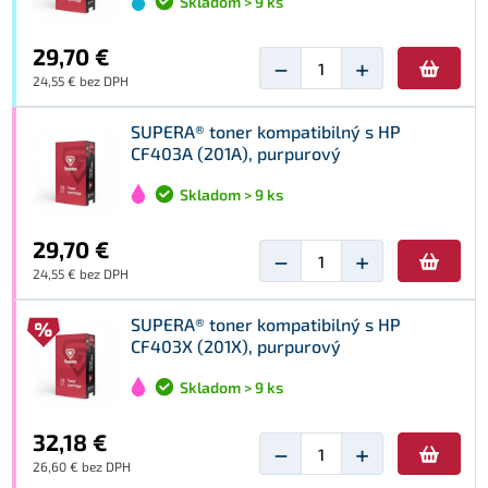
Skladom > 9 ks
29,70 €
−
+
24,55 € bez DPH
SUPERA® toner kompatibilný s HP
CF403A (201A), purpurový
Skladom > 9 ks
29,70 €
−
+
24,55 € bez DPH
SUPERA® toner kompatibilný s HP
CF403X (201X), purpurový
Skladom > 9 ks
32,18 €
−
+
26,60 € bez DPH