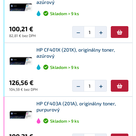
azúrový
Skladom > 9 ks
100,21 €
−
+
82,81 € bez DPH
HP CF401X (201X), originálny toner,
azúrový
Skladom > 9 ks
126,56 €
−
+
104,59 € bez DPH
HP CF403A (201A), originálny toner,
purpurový
Skladom > 9 ks