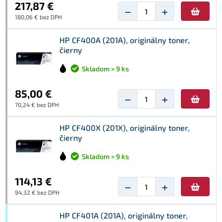
217,87 €
−
+
180,06 € bez DPH
HP CF400A (201A), originálny toner,
čierny
Skladom > 9 ks
85,00 €
−
+
70,24 € bez DPH
HP CF400X (201X), originálny toner,
čierny
Skladom > 9 ks
114,13 €
−
+
94,32 € bez DPH
HP CF401A (201A), originálny toner,