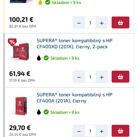
Skladom > 9 ks
100,21 €
−
+
82,81 € bez DPH
SUPERA® toner kompatibilný s HP
CF400XD (201X), čierny, 2-pack
Skladom > 9 ks
61,94 €
−
+
51,19 € bez DPH
SUPERA® toner kompatibilný s HP
CF400A (201A), čierny
Skladom > 9 ks
29,70 €
−
+
24,55 € bez DPH