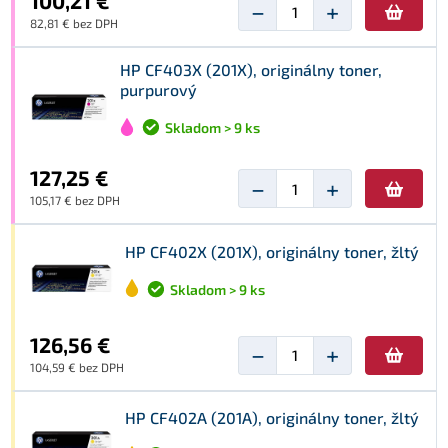
100,21 €
−
+
82,81 € bez DPH
HP CF403X (201X), originálny toner,
purpurový
Skladom > 9 ks
127,25 €
−
+
105,17 € bez DPH
HP CF402X (201X), originálny toner, žltý
Skladom > 9 ks
126,56 €
−
+
104,59 € bez DPH
HP CF402A (201A), originálny toner, žltý