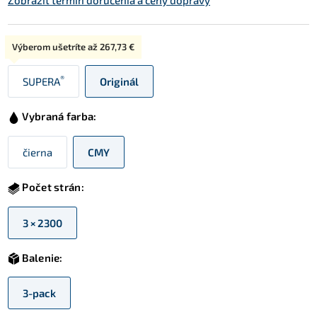
Zobraziť termín doručenia a ceny dopravy
Typ:
Výberom ušetríte až
267,73 €
®
SUPERA
Originál
Vybraná farba:
čierna
CMY
Počet strán:
3 × 2300
Balenie:
3-pack