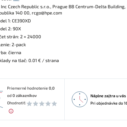
 Inc Czech Republic s.r.o., Prague BB Centrum-Delta Building
publika 140 00, rcgo@hpe.com
del 1: CE390XD
del 2: 90X
čet strán: 2 × 24000
lenie: 2-pack
rba: čierna
lady na tlač: 0.01 € / strana
Priemerné hodnotenie
0,0
od
0
zákazníkov
Náplne zajtra u vás
0
Ohodnotiť:
Pri objednávke do 1