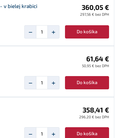
v bielej krabici
360,05 €
297,56 € bez DPH
−
+
Do košíka
61,64 €
50,95 € bez DPH
−
+
Do košíka
358,41 €
296,20 € bez DPH
−
+
Do košíka