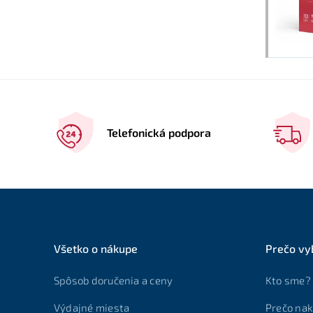
Telefonická podpora
Všetko o nákupe
Prečo vy
Spôsob doručenia a ceny
Kto sme?
Výdajné miesta
Prečo nak