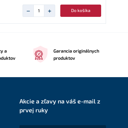
−
+
Do košíka
ty a
Garancia originálnych
roduktov
produktov
Akcie a zľavy na váš e-mail z
prvej ruky