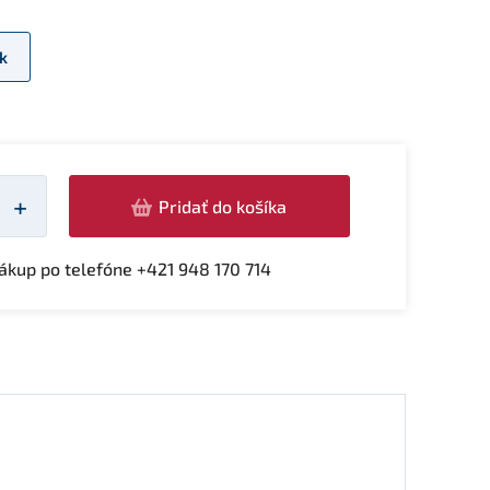
k
žství
+
Pridať do košíka
kup po telefóne +421 948 170 714