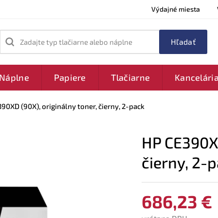
Výdajné miesta
Zadajte typ tlačiarne alebo náplne
Náplne
Papiere
Tlačiarne
Kancelári
90XD (90X), originálny toner, čierny, 2-pack
HP CE390XD
čierny, 2-
686,23 €