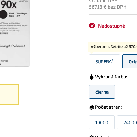
vrátane DPH
567,13 € bez DPH
Nedostupné
Typ:
Výberom ušetríte až
570,
®
SUPERA
Ori
Vybraná farba:
čierna
Počet strán:
10000
24000