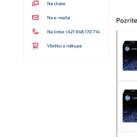
Na chate
Na e-maile
Pozrite
Na linke +421 948 170 714
Všetko o nákupe