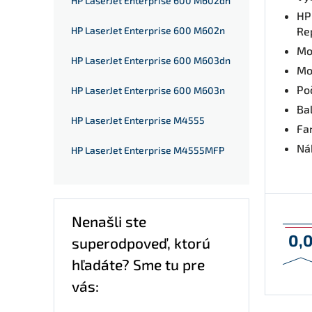
HP LaserJet Enterprise 600 M602dn
HP
HP LaserJet Enterprise 600 M602n
Re
Mo
HP LaserJet Enterprise 600 M603dn
Mo
Po
HP LaserJet Enterprise 600 M603n
Ba
HP LaserJet Enterprise M4555
Fa
Nák
HP LaserJet Enterprise M4555MFP
Nenašli ste
0,
superodpoveď, ktorú
hľadáte? Sme tu pre
vás: