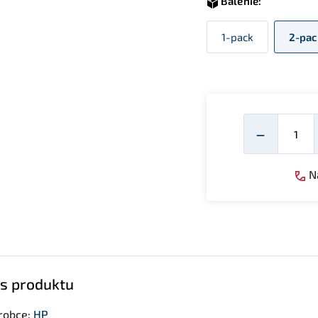
Balenie:
1-pack
2-pac
Mno
−
Ná
s produktu
robce:
HP