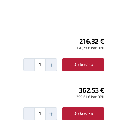
216,32 €
178,78 € bez DPH
−
+
Do košíka
362,53 €
299,61 € bez DPH
−
+
Do košíka