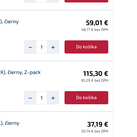
, čierny
59,01 €
48,77 € bez DPH
−
+
Do košíka
), čierny, 2-pack
115,30 €
95,29 € bez DPH
−
+
Do košíka
, čierny
37,19 €
30,74 € bez DPH