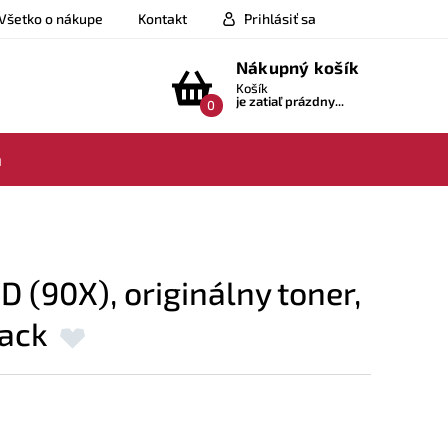
Všetko o nákupe
Kontakt
Prihlásiť sa
Nákupný košík
Košík
je zatiaľ prázdny...
0
a
 (90X), originálny toner,
pack