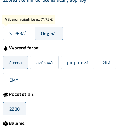
Zobraziť termín doručenia a ceny dopravy
Typ:
Výberom ušetríte až
71,75 €
®
SUPERA
Originál
Vybraná farba:
čierna
azúrová
purpurová
žltá
CMY
Počet strán:
2200
Balenie: