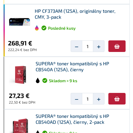
HP CF373AM (125A), originálny toner,
CMY, 3-pack
Posledné kusy
268,91 €
−
+
222,24 € bez DPH
SUPERA® toner kompatibilný s HP
CB540A (125A), čierny
Skladom > 9 ks
27,23 €
−
+
22,50 € bez DPH
SUPERA® toner kompatibilný s HP
CB540AD (125A), čierny, 2-pack