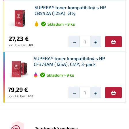
SUPERA® toner kompatibilný s HP
CB542A (125A), žltý
Skladom > 9 ks
27,23 €
−
+
22,50 € bez DPH
SUPERA® toner kompatibilný s HP
CF373AM (125A), CMY, 3-pack
Skladom > 9 ks
79,29 €
−
+
65,53 € bez DPH
Telefonická podpora