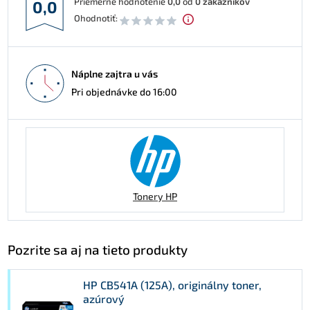
Priemerné hodnotenie
0,0
od
0
zákazníkov
0,0
Ohodnotiť:
Náplne zajtra u vás
Pri objednávke do 16:00
Tonery HP
Pozrite sa aj na tieto produkty
HP CB541A (125A), originálny toner,
azúrový