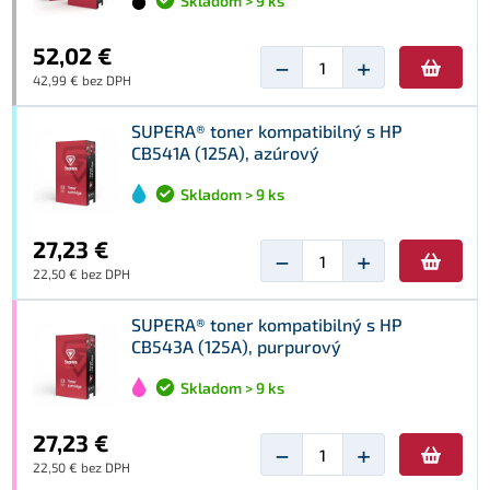
Skladom > 9 ks
52,02 €
−
+
42,99 € bez DPH
SUPERA® toner kompatibilný s HP
CB541A (125A), azúrový
Skladom > 9 ks
27,23 €
−
+
22,50 € bez DPH
SUPERA® toner kompatibilný s HP
CB543A (125A), purpurový
Skladom > 9 ks
27,23 €
−
+
22,50 € bez DPH