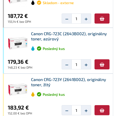
Skladom - externe
187,72 €
−
+
155,14 € bez DPH
Canon CRG-723C (2643B002), originálny
toner, azúrový
Posledný kus
179,36 €
−
+
148,23 € bez DPH
Canon CRG-723Y (2641B002), originálny
toner, žltý
Posledný kus
183,92 €
−
+
152,00 € bez DPH