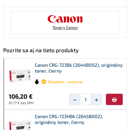
Tonery Canon
Pozrite sa aj na tieto produkty
Canon CRG-723Bk (2644B002), originálny
toner, čierny
Skladom - externe
106,20 €
−
+
87,77 € bez DPH
Canon CRG-723HBk (2645B002),
originálny toner, čierny