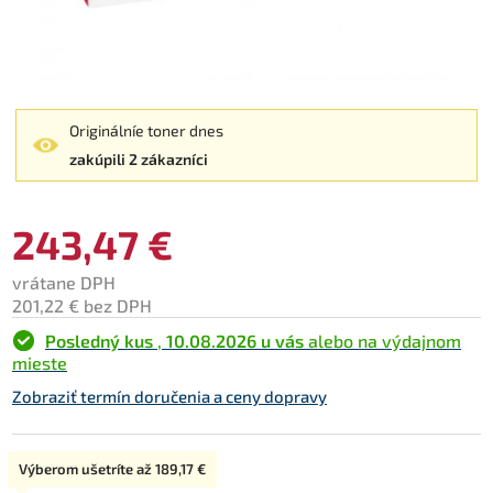
Originálníe toner dnes
zakúpili 2 zákazníci
243,47 €
vrátane DPH
201,22 € bez DPH
Posledný kus
,
10.08.2026 u vás
alebo na výdajnom
mieste
Zobraziť termín doručenia a ceny dopravy
Typ:
Výberom ušetríte až
189,17 €