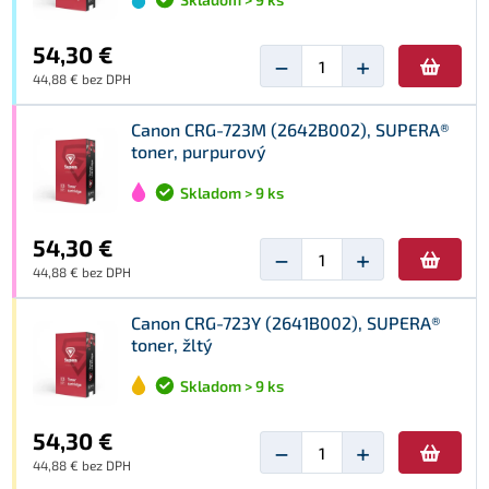
54,30 €
−
+
44,88 € bez DPH
Canon CRG-723M (2642B002), SUPERA®
toner, purpurový
Skladom > 9 ks
54,30 €
−
+
44,88 € bez DPH
Canon CRG-723Y (2641B002), SUPERA®
toner, žltý
Skladom > 9 ks
54,30 €
−
+
44,88 € bez DPH