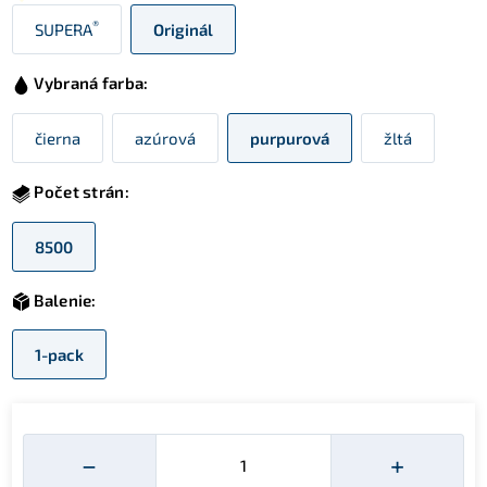
®
SUPERA
Originál
Vybraná farba:
čierna
azúrová
purpurová
žltá
Počet strán:
8500
Balenie:
1-pack
Množství
−
+