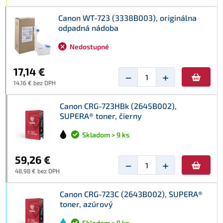
Canon WT-723 (3338B003), originálna
odpadná nádoba
Nedostupné
17,14 €
−
+
14,16 € bez DPH
Canon CRG-723HBk (2645B002),
SUPERA® toner, čierny
Skladom > 9 ks
59,26 €
−
+
48,98 € bez DPH
Canon CRG-723C (2643B002), SUPERA®
toner, azúrový
Skladom > 9 ks