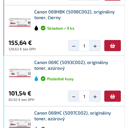
Canon 069HBK (5098C002), originálny
toner, čierny
Skladom > 9 ks
155,64 €
−
+
128,63 € bez DPH
Canon 069C (5093C002), originálny
toner, azúrový
Posledné kusy
101,54 €
−
+
83,92 € bez DPH
Canon 069HC (5097C002), originálny
toner, azúrový