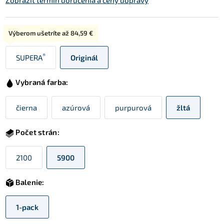
Zobraziť termín doručenia a ceny dopravy
Typ:
Výberom ušetríte až
84,59 €
®
SUPERA
Originál
Vybraná farba:
čierna
azúrová
purpurová
žltá
Počet strán:
2100
5900
Balenie:
1-pack