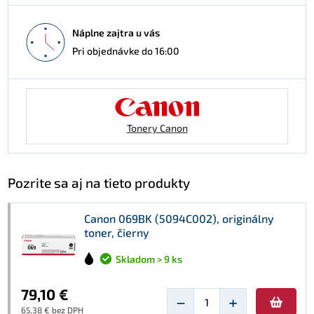
Náplne zajtra u vás
Pri objednávke do 16:00
Tonery Canon
Pozrite sa aj na tieto produkty
Canon 069BK (5094C002), originálny
toner, čierny
Skladom > 9 ks
79,10 €
−
+
65,38 € bez DPH