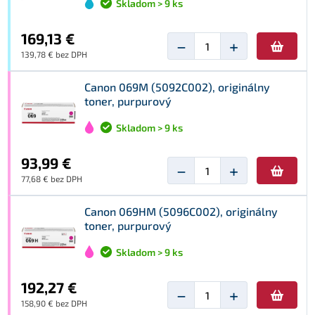
Skladom > 9 ks
169,13 €
−
+
139,78 € bez DPH
Canon 069M (5092C002), originálny
toner, purpurový
Skladom > 9 ks
93,99 €
−
+
77,68 € bez DPH
Canon 069HM (5096C002), originálny
toner, purpurový
Skladom > 9 ks
192,27 €
−
+
158,90 € bez DPH