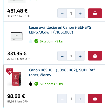
481,48 €
−
+
397,92 € bez DPH
Laserová tlačiareň Canon i-SENSYS
LBP673Cdw II (7186C007)
Skladom > 9 ks
331,95 €
−
+
274,34 € bez DPH
Canon 069HBK (5098C002), SUPERA®
toner, čierny
Skladom > 9 ks
98,68 €
−
+
81,56 € bez DPH