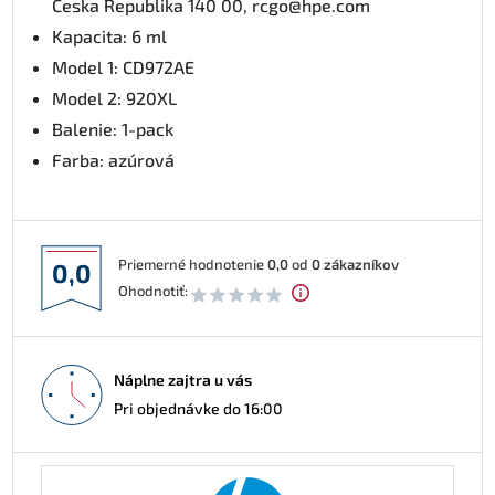
Česka Republika 140 00, rcgo@hpe.com
Kapacita: 6 ml
Model 1: CD972AE
Model 2: 920XL
Balenie: 1-pack
Farba: azúrová
Priemerné hodnotenie
0,0
od
0
zákazníkov
0,0
Ohodnotiť:
Náplne zajtra u vás
Pri objednávke do 16:00