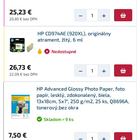
25,23 €
−
+
20,85 € bez DPH
HP CD974AE (920XL), originálny
atrament, žltý, 6 ml
Nedostupné
26,73 €
−
+
22,09 € bez DPH
HP Advanced Glossy Photo Paper, foto
papír, lesklý, zdokonalený, biela,
13x18cm, 5x7", 250 g/m2, 25 ks, Q8696A,
tonerový,bez okra
Skladom > 9 ks
7,50 €
−
+