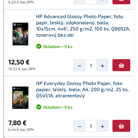
6,20 € bez DPH
HP Advanced Glossy Photo Paper, foto
papír, lesklý, zdokonalený, biela,
10x15cm, 4x6", 250 g/m2, 100 ks, Q8692A,
tonerový,bez okr
Skladom > 9 ks
12,50 €
−
+
10,33 € bez DPH
HP Everyday Glossy Photo Paper, foto
papier, lesklý, biela, A4, 200 g/m2, 25 ks,
Q5451A, atramentový
Skladom > 9 ks
7,80 €
−
+
6,44 € bez DPH