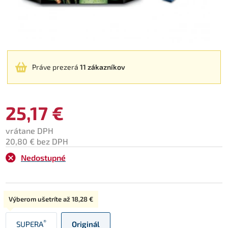
Práve prezerá
11 zákazníkov
25,17 €
vrátane DPH
20,80 € bez DPH
Nedostupné
Typ:
Výberom ušetríte až
18,28 €
®
SUPERA
Originál