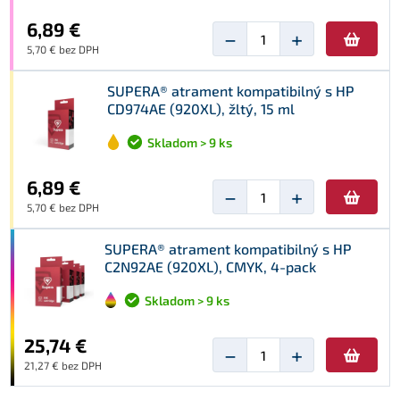
6,89 €
−
+
5,70 € bez DPH
SUPERA® atrament kompatibilný s HP
CD974AE (920XL), žltý, 15 ml
Skladom > 9 ks
6,89 €
−
+
5,70 € bez DPH
SUPERA® atrament kompatibilný s HP
C2N92AE (920XL), CMYK, 4-pack
Skladom > 9 ks
25,74 €
−
+
21,27 € bez DPH