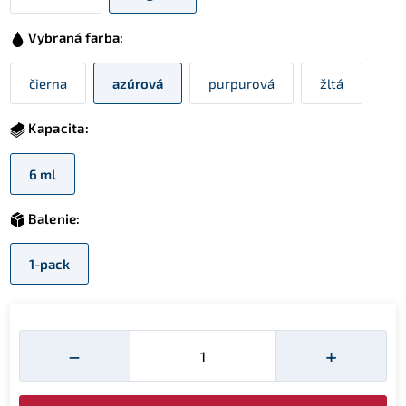
Vybraná farba:
čierna
azúrová
purpurová
žltá
Kapacita:
6 ml
Balenie:
1-pack
Množství
−
+