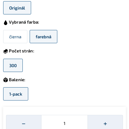
Originál
Vybraná farba:
čierna
farebná
Počet strán:
300
Balenie:
1-pack
Množství
−
+