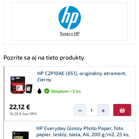
Tonery HP
Pozrite sa aj na tieto produkty
HP C2P10AE (651), originálny atrament,
čierny
Skladom > 5 ks
22,12 €
−
+
18,28 € bez DPH
HP Everyday Glossy Photo Paper, foto
papier, lesklý, biela, A4, 200 g/m2, 25 ks,