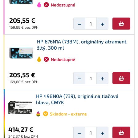
Nedostupné
205,55 €
−
+
169,88 € bez DPH
HP 676N1A (738M), originálny atrament,
žltý, 300 ml
Nedostupné
205,55 €
−
+
169,88 € bez DPH
HP 498N0A (739), originálna tlačová
hlava, CMYK
Skladom - externe
414,27 €
−
+
342,37 € bez DPH