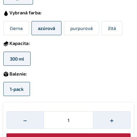
Vybraná farba:
čierna
azúrová
purpurová
žltá
Kapacita:
300 ml
Balenie:
1-pack
Množství
−
+