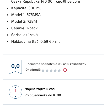
Česka Republika 140 00, rcgo@hpe.com
Kapacita: 300 ml
Model 1: 676M9A
Model 2: 738M
Balenie: 1-pack
Farba: azúrová
Náklady na tlač: 0.69 € / ml
Priemerné hodnotenie
0,0
od
0
zákazníkov
0,0
Ohodnotiť:
Náplne zajtra u vás
Pri objednávke do 16:00