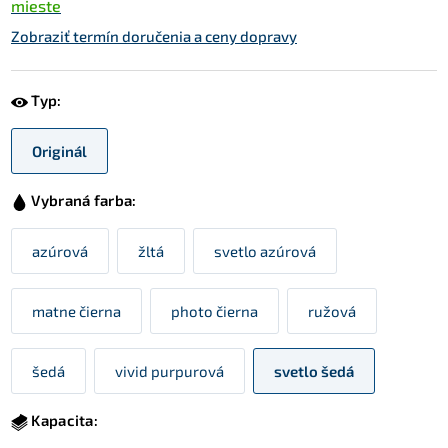
mieste
Zobraziť termín doručenia a ceny dopravy
Typ:
Originál
Vybraná farba:
azúrová
žltá
svetlo azúrová
matne čierna
photo čierna
ružová
šedá
vivid purpurová
svetlo šedá
Kapacita: