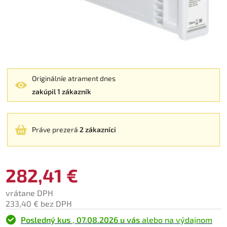
Originálníe atrament dnes
zakúpil 1 zákazník
Práve prezerá
2 zákazníci
282,41 €
vrátane DPH
233,40 € bez DPH
Posledný kus
,
07.08.2026 u vás
alebo na výdajnom