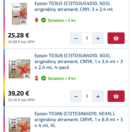
Epson T03U5 (C13T03U54010, 603),
originálny atrament, CMY, 3 x 2,4 ml
Skladom > 5 ks
25,28 €
−
+
20,89 € bez DPH
Epson T03U6 (C13T03U64010, 603),
originálny atrament, CMYK, 1 x 3,4 ml + 3
x 2,4 ml, 4-pack
Skladom > 9 ks
39,20 €
−
+
32,40 € bez DPH
Epson T03A6 (C13T03A64010, 603XL),
originálny atrament, CMYK, 1 x 8,9 ml + 3
x 4 ml, XL