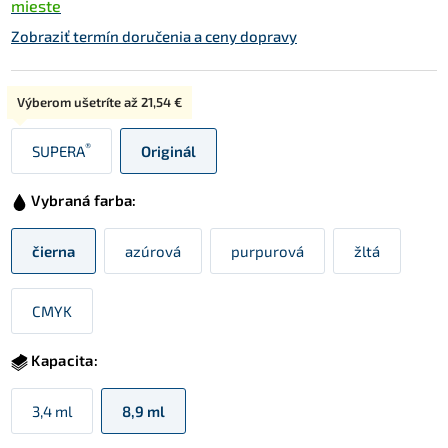
mieste
Zobraziť termín doručenia a ceny dopravy
Typ:
Výberom ušetríte až
21,54 €
®
SUPERA
Originál
Vybraná farba:
čierna
azúrová
purpurová
žltá
CMYK
Kapacita:
3,4 ml
8,9 ml