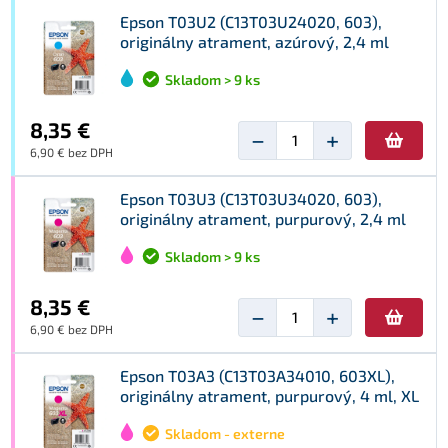
Epson T03U2 (C13T03U24020, 603),
originálny atrament, azúrový, 2,4 ml
Skladom > 9 ks
8,35 €
−
+
6,90 € bez DPH
Epson T03U3 (C13T03U34020, 603),
originálny atrament, purpurový, 2,4 ml
Skladom > 9 ks
8,35 €
−
+
6,90 € bez DPH
Epson T03A3 (C13T03A34010, 603XL),
originálny atrament, purpurový, 4 ml, XL
Skladom - externe