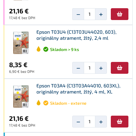
21,16 €
−
+
17,48 € bez DPH
Epson T03U4 (C13T03U44020, 603),
originálny atrament, žltý, 2,4 ml
Skladom > 9 ks
8,35 €
−
+
6,90 € bez DPH
Epson T03A4 (C13T03A44010, 603XL),
originálny atrament, žltý, 4 ml, XL
Skladom - externe
21,16 €
−
+
17,48 € bez DPH