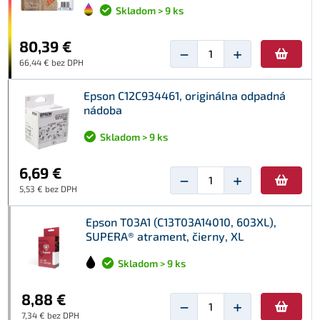
Skladom > 9 ks
80,39 €
−
+
66,44 € bez DPH
Epson C12C934461, originálna odpadná
nádoba
Skladom > 9 ks
6,69 €
−
+
5,53 € bez DPH
Epson T03A1 (C13T03A14010, 603XL),
SUPERA® atrament, čierny, XL
Skladom > 9 ks
8,88 €
−
+
7,34 € bez DPH