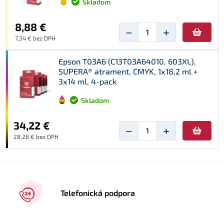
Skladom
8,88 €
−
+
7,34 € bez DPH
Epson T03A6 (C13T03A64010, 603XL),
SUPERA® atrament, CMYK, 1x18,2 ml +
3x14 ml, 4-pack
Skladom
34,22 €
−
+
28,28 € bez DPH
Telefonická podpora