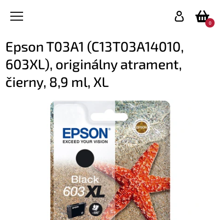
0
Epson T03A1 (C13T03A14010,
603XL), originálny atrament,
čierny, 8,9 ml, XL