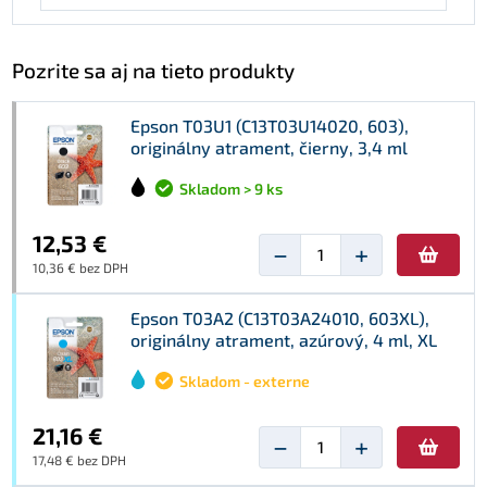
Pozrite sa aj na tieto produkty
Epson T03U1 (C13T03U14020, 603),
originálny atrament, čierny, 3,4 ml
Skladom > 9 ks
12,53 €
−
+
10,36 € bez DPH
Epson T03A2 (C13T03A24010, 603XL),
originálny atrament, azúrový, 4 ml, XL
Skladom - externe
21,16 €
−
+
17,48 € bez DPH