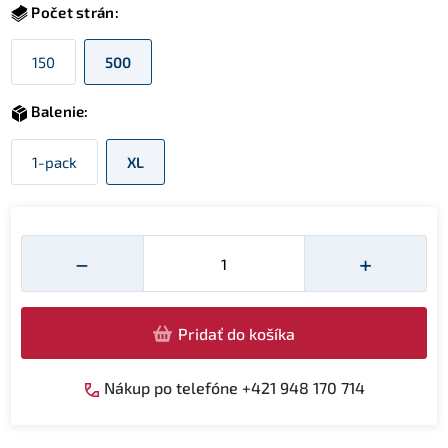
Počet strán:
150
500
Balenie:
1-pack
XL
Množství
−
+
Pridať do košíka
Nákup po telefóne +421 948 170 714