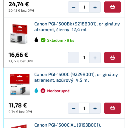
24,74 €
−
+
20,45 € bez DPH
Canon PGI-1500Bk (9218B001), originálny
atrament, čierny, 12,4 ml
Skladom > 9 ks
16,66 €
−
+
13,77 € bez DPH
Canon PGI-1500C (9229B001), originálny
atrament, azúrový, 4,5 ml
Nedostupné
11,78 €
−
+
9,74 € bez DPH
Canon PGI-1500C XL (9193B001),