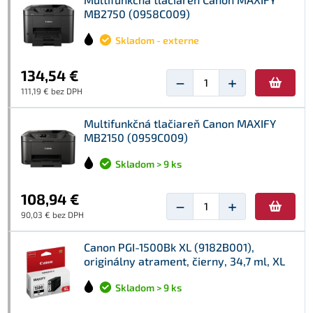
MB2750 (0958C009)
Skladom - externe
134,54 €
−
+
111,19 € bez DPH
Multifunkčná tlačiareň Canon MAXIFY
MB2150 (0959C009)
Skladom > 9 ks
108,94 €
−
+
90,03 € bez DPH
Canon PGI-1500Bk XL (9182B001),
originálny atrament, čierny, 34,7 ml, XL
Skladom > 9 ks