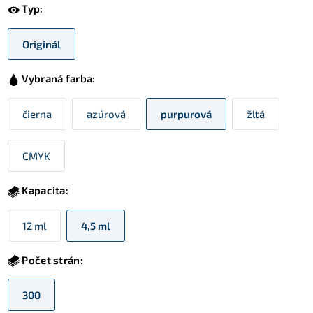
Typ:
Originál
Vybraná farba:
čierna
azúrová
purpurová
žltá
CMYK
Kapacita:
12 ml
4,5 ml
Počet strán:
300