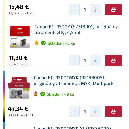
15,48 €
−
+
12,79 € bez DPH
Canon PGI-1500Y (9231B001), originálny
atrament, žltý, 4,5 ml
Skladom > 5 ks
11,30 €
−
+
9,34 € bez DPH
Canon PGI-1500CMYK (9218B005),
originálny atrament, CMYK, Multipack
Skladom > 9 ks
47,34 €
−
+
39,13 € bez DPH
Canon PGI-1500CMYK XL (9182B004),