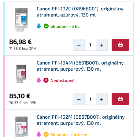
Canon PFI-102C (0896B001), originálny
atrament, azúrový, 130 ml
Skladom > 5 ks
86,98 €
−
+
71,88 € bez DPH
Canon PFI-104M (3631B001), originálny
atrament, purpurový, 130 ml
Nedostupné
85,10 €
−
+
70,33 € bez DPH
Canon PFI-102M (0897B001), originálny
atrament, purpurový, 130 ml
Skladom - externe