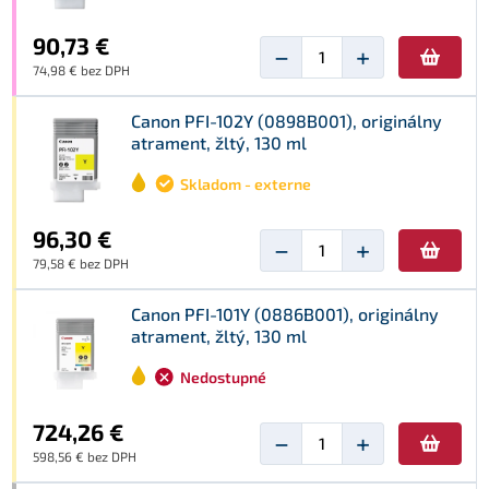
90,73 €
−
+
74,98 € bez DPH
Canon PFI-102Y (0898B001), originálny
atrament, žltý, 130 ml
Skladom - externe
96,30 €
−
+
79,58 € bez DPH
Canon PFI-101Y (0886B001), originálny
atrament, žltý, 130 ml
Nedostupné
724,26 €
−
+
598,56 € bez DPH