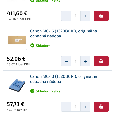
Skladom > 9 ks
411,60 €
−
+
340,16 € bez DPH
Canon MC-16 (1320B010), originálna
odpadná nádoba
Skladom
52,06 €
−
+
43,02 € bez DPH
Canon MC-10 (1320B014), originálna
odpadná nádoba
Skladom > 9 ks
57,73 €
−
+
47,71 € bez DPH