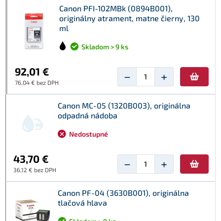
Canon PFI-102MBk (0894B001),
originálny atrament, matne čierny, 130
ml
Skladom > 9 ks
92,01 €
−
+
76,04 € bez DPH
Canon MC-05 (1320B003), originálna
odpadná nádoba
Nedostupné
43,70 €
−
+
36,12 € bez DPH
Canon PF-04 (3630B001), originálna
tlačová hlava