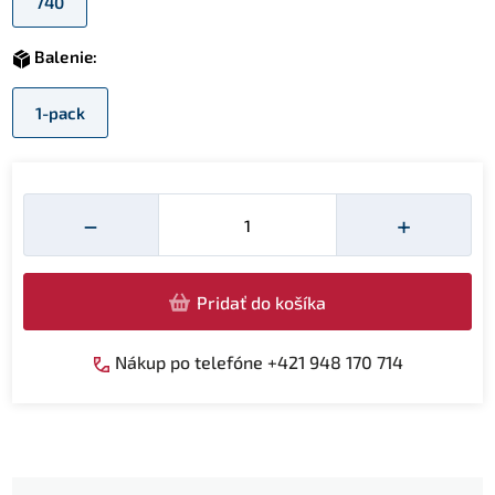
740
Balenie:
1-pack
Množství
−
+
Pridať do košíka
Nákup po telefóne +421 948 170 714