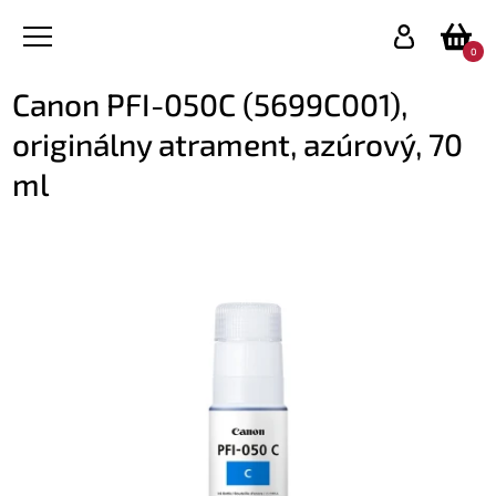
0
Canon PFI-050C (5699C001),
originálny atrament, azúrový, 70
ml