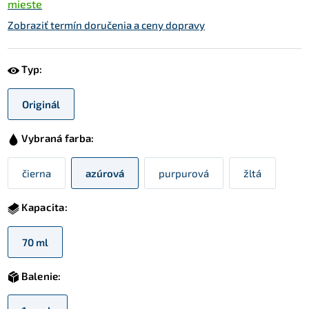
mieste
Zobraziť termín doručenia a ceny dopravy
Typ:
Originál
Vybraná farba:
čierna
azúrová
purpurová
žltá
Kapacita:
70 ml
Balenie: