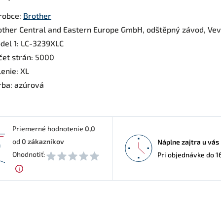
robce:
Brother
other Central and Eastern Europe GmbH, odštěpný závod, Veveř
del 1: LC-3239XLC
čet strán: 5000
lenie: XL
rba: azúrová
Priemerné hodnotenie
0,0
od
0
zákazníkov
Náplne zajtra u vás
0
Ohodnotiť:
Pri objednávke do 1