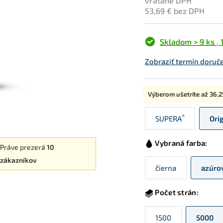
vrátane DPH
53,69 € bez DPH
Skladom > 9 ks
,
Zobraziť termín doruč
Typ:
Výberom ušetríte až
36,2
®
SUPERA
Ori
Vybraná farba:
Práve prezerá
10
zákazníkov
čierna
azúro
Počet strán:
1500
5000