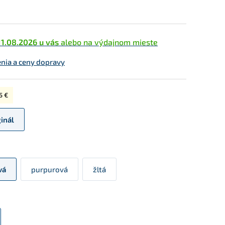
11.08.2026 u vás
alebo na výdajnom mieste
enia a ceny dopravy
5 €
ginál
vá
purpurová
žltá