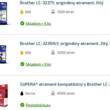
Brother LC-3237Y, originálny atrament, žltý
žltá
1500 stran
Skladom > 9 ks
Brother LC-3239XLY, originálny atrament, žltý,
žltá
5000 stran
Skladom > 9 ks
SUPERA® atrament kompatibilný s Brother LC-3
čierna
6000 stran
Posledné kusy