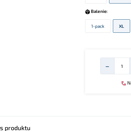
Balenie:
1-pack
XL
Mno
−
Ná
s produktu