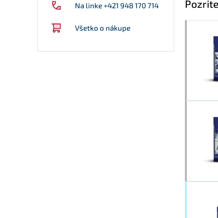
Pozrite
Na linke +421 948 170 714
Všetko o nákupe