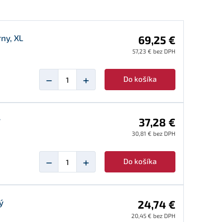
ny, XL
69,25 €
57,23 € bez DPH
−
+
Do košíka
y
37,28 €
30,81 € bez DPH
−
+
Do košíka
ý
24,74 €
20,45 € bez DPH