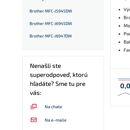
Vý
Brother MFC-J5945DW
Br
Brother MFC-J6945DW
Mo
Po
Brother MFC-J6947DW
Ba
Fa
Nenašli ste
superodpoveď, ktorú
hľadáte? Sme tu pre
0,
vás:
Na chate
Na e-maile