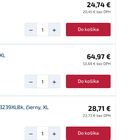
24,74 €
20,45 € bez DPH
−
+
Do košíka
 XL
64,97 €
53,69 € bez DPH
−
+
Do košíka
239XLBk, čierny, XL
28,71 €
23,73 € bez DPH
−
+
Do košíka