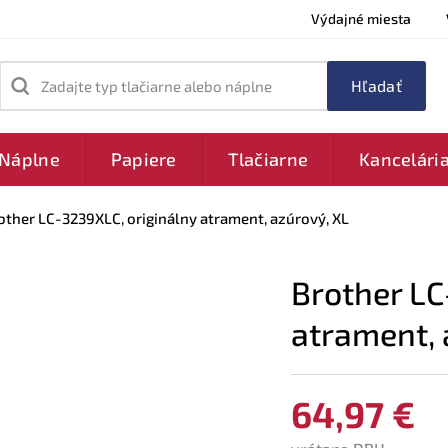
Výdajné miesta
Zadajte typ tlačiarne alebo náplne
Náplne
Papiere
Tlačiarne
Kancelári
other LC-3239XLC, originálny atrament, azúrový, XL
Brother LC
atrament, 
64,97 €