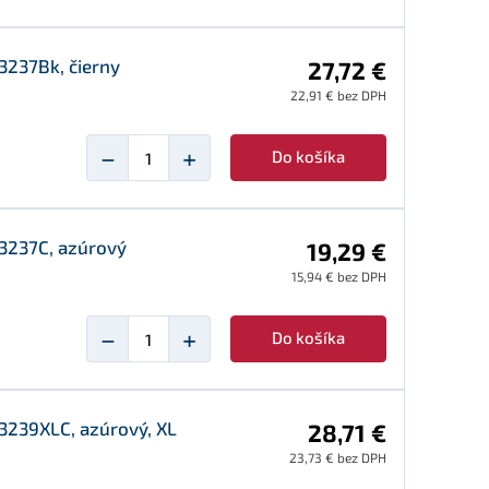
3237Bk, čierny
27,72 €
22,91 € bez DPH
−
+
Do košíka
3237C, azúrový
19,29 €
15,94 € bez DPH
−
+
Do košíka
3239XLC, azúrový, XL
28,71 €
23,73 € bez DPH