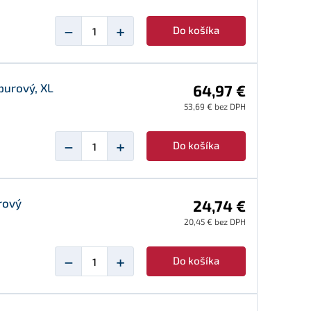
−
+
Do košíka
purový, XL
64,97 €
53,69 € bez DPH
−
+
Do košíka
rový
24,74 €
20,45 € bez DPH
−
+
Do košíka