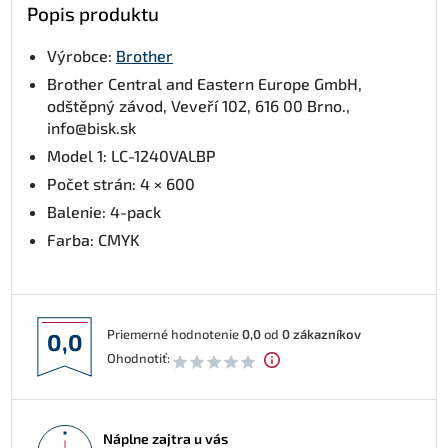
Popis produktu
Výrobce:
Brother
Brother Central and Eastern Europe GmbH,
odštěpný závod, Veveří 102, 616 00 Brno.,
info@bisk.sk
Model 1: LC-1240VALBP
Počet strán: 4 × 600
Balenie: 4-pack
Farba: CMYK
Priemerné hodnotenie
0,0
od
0
zákazníkov
0,0
Ohodnotiť:
Náplne zajtra u vás