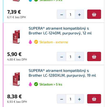
7,39 €
−
+
6,11 € bez DPH
SUPERA® atrament kompatibilný s
Brother LC-1240M, purpurový, 12 ml
Skladom - externe
5,90 €
−
+
4,88 € bez DPH
SUPERA® atrament kompatibilný s
Brother LC-1280XLM, purpurový, 19 ml
Skladom > 5 ks
8,38 €
−
+
6,93 € bez DPH