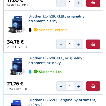
−
+
14,78 € bez DPH
Brother LC-1280XLBk, originálny
atrament, čierny
Skladom - externe
34,76 €
−
+
28,73 € bez DPH
Brother LC-1280XLC, originálny
atrament, azúrový
Skladom > 5 ks
21,26 €
−
+
17,57 € bez DPH
Brother LC-1220C, originálny atrament,
azúrový