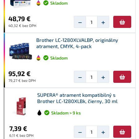
Skladom
48,79 €
−
+
40,32 € bez DPH
Brother LC-1280XLVALBP, originálny
atrament, CMYK, 4-pack
Skladom
95,92 €
−
+
79,27 € bez DPH
SUPERA® atrament kompatibilný s
Brother LC-1280XLBk, čierny, 30 ml
Skladom > 9 ks
7,39 €
−
+
6,11 € bez DPH