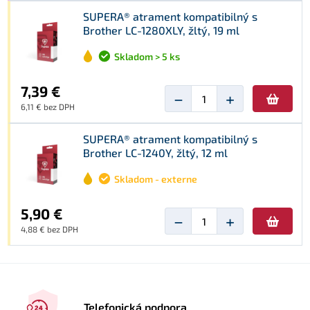
SUPERA® atrament kompatibilný s
Brother LC-1280XLY, žltý, 19 ml
Skladom > 5 ks
7,39 €
−
+
6,11 € bez DPH
SUPERA® atrament kompatibilný s
Brother LC-1240Y, žltý, 12 ml
Skladom - externe
5,90 €
−
+
4,88 € bez DPH
Telefonická podpora