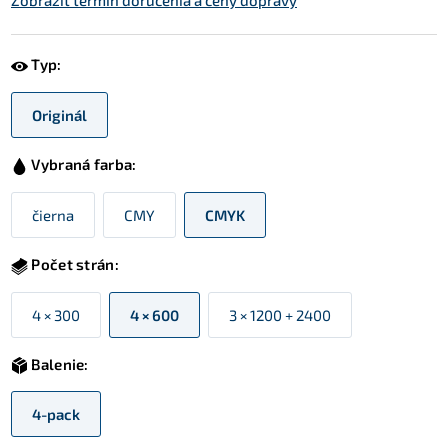
Zobraziť termín doručenia a ceny dopravy
Typ:
Originál
Vybraná farba:
čierna
CMY
CMYK
Počet strán:
4 × 300
4 × 600
3 × 1200 + 2400
Balenie:
4-pack