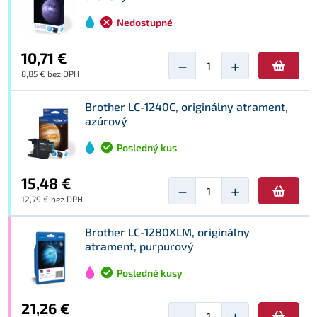
Nedostupné
10,71 €
−
+
8,85 € bez DPH
Brother LC-1240C, originálny atrament,
azúrový
Posledný kus
15,48 €
−
+
12,79 € bez DPH
Brother LC-1280XLM, originálny
atrament, purpurový
Posledné kusy
21,26 €
−
+