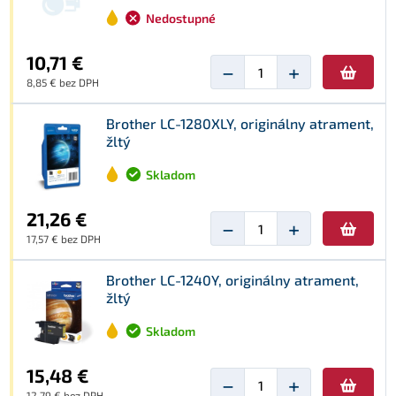
Nedostupné
10,71 €
−
+
8,85 € bez DPH
Brother LC-1280XLY, originálny atrament,
žltý
Skladom
21,26 €
−
+
17,57 € bez DPH
Brother LC-1240Y, originálny atrament,
žltý
Skladom
15,48 €
−
+
12,79 € bez DPH