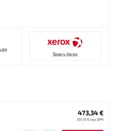
6:00
Tonery Xerox
473,34 €
391,19 € bez DPH