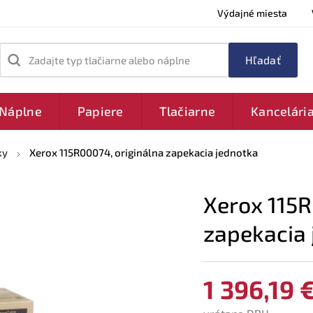
Výdajné miesta
Zadajte typ tlačiarne alebo náplne
Náplne
Papiere
Tlačiarne
Kancelári
ky
Xerox 115R00074, originálna zapekacia jednotka
Xerox 115R
zapekacia
1 396,19 