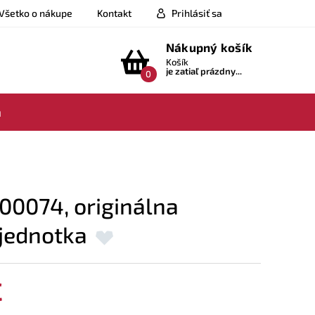
Všetko o nákupe
Kontakt
Prihlásiť sa
Nákupný košík
Košík
je zatiaľ prázdny...
0
a
00074, originálna
 jednotka
€