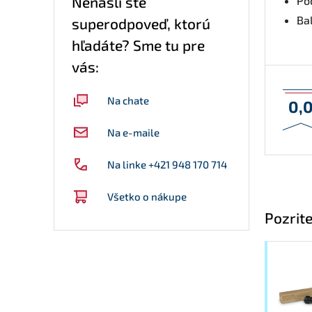
Nenašli ste
Po
Bal
superodpoveď, ktorú
hľadáte? Sme tu pre
vás:
Na chate
0,
Na e-maile
Na linke +421 948 170 714
Všetko o nákupe
Pozrite