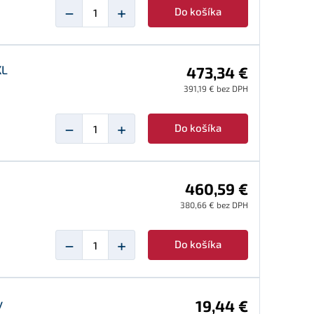
−
+
Do košíka
XL
473,34 €
391,19 € bez DPH
−
+
Do košíka
460,59 €
380,66 € bez DPH
−
+
Do košíka
y
19,44 €