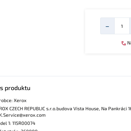
Mno
−
Ná
s produktu
robce: Xerox
ROX CZECH REPUBLIC s.r.o.budova Vista House, Na Pankráci 1
K.Service@xerox.com
del 1: 115R00074