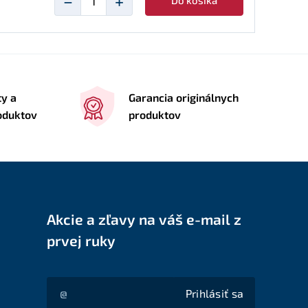
−
+
Do košíka
ty a
Garancia originálnych
roduktov
produktov
Akcie a zľavy na váš e-mail z
prvej ruky
Prihlásiť sa
Akcie a zľavy na váš e-mail z prvej ruky