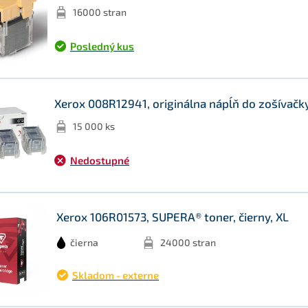
16000 stran
Posledný kus
Xerox 008R12941, originálna nápĺň do zošívačky
15 000 ks
Nedostupné
Xerox 106R01573, SUPERA® toner, čierny, XL
čierna
24000 stran
Skladom - externe