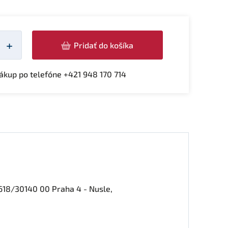
žství
+
Pridať do košíka
kup po telefóne +421 948 170 714
618/30140 00 Praha 4 - Nusle,