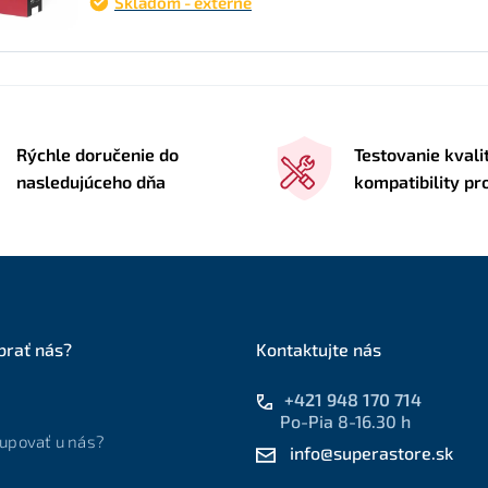
Skladom - externe
Rýchle doručenie do
Testovanie kvali
nasledujúceho dňa
kompatibility p
brať nás?
Kontaktujte nás
+421 948 170 714
Po-Pia 8-16.30 h
upovať u nás?
info@superastore.sk