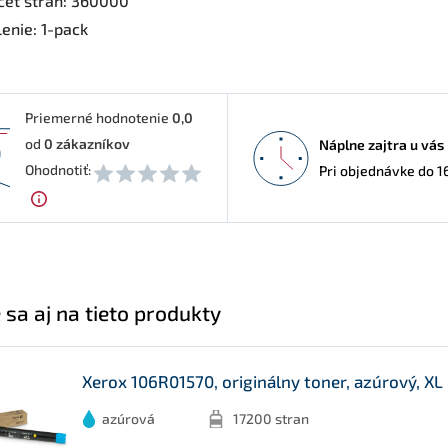
čet strán: 360000
enie: 1-pack
Priemerné hodnotenie
0,0
od
0
zákazníkov
Náplne zajtra u vás
0
Ohodnotiť:
Pri objednávke do 1
 sa aj na tieto produkty
Xerox 106R01570, originálny toner, azúrový, XL
azúrová
17200 stran