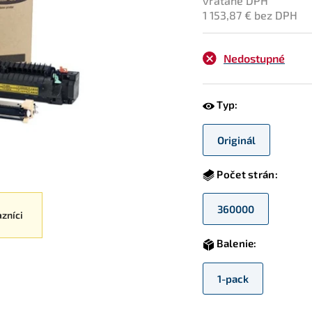
vrátane DPH
1 153,87 € bez DPH
Nedostupné
Typ:
Originál
Počet strán:
360000
azníci
Balenie:
1-pack