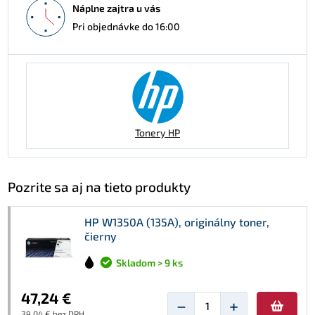
Náplne zajtra u vás
Pri objednávke do 16:00
Tonery HP
Pozrite sa aj na tieto produkty
HP W1350A (135A), originálny toner,
čierny
Skladom > 9 ks
47,24 €
−
+
39,04 € bez DPH