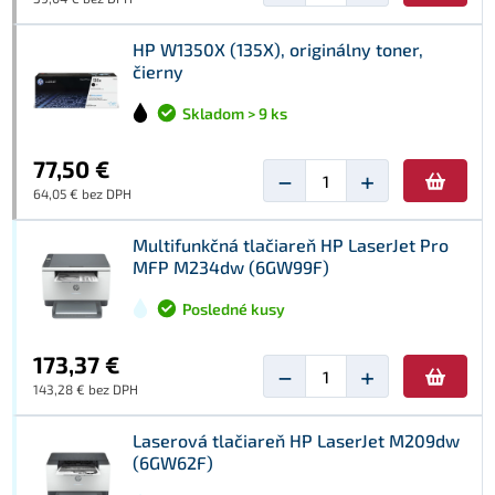
HP W1350X (135X), originálny toner,
čierny
Skladom > 9 ks
77,50 €
−
+
64,05 € bez DPH
Multifunkčná tlačiareň HP LaserJet Pro
MFP M234dw (6GW99F)
Posledné kusy
173,37 €
−
+
143,28 € bez DPH
Laserová tlačiareň HP LaserJet M209dw
(6GW62F)