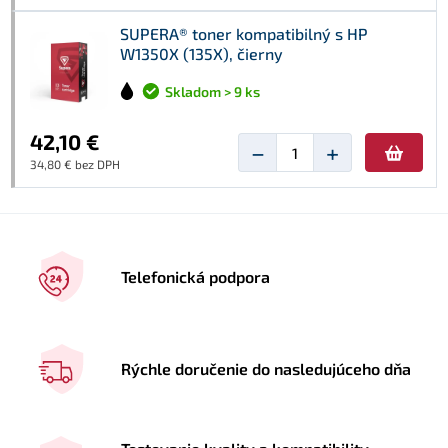
SUPERA® toner kompatibilný s HP
W1350X (135X), čierny
Skladom > 9 ks
42,10 €
−
+
34,80 € bez DPH
Telefonická podpora
Rýchle doručenie do nasledujúceho dňa