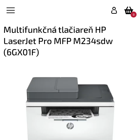
0
Multifunkčná tlačiareň HP
LaserJet Pro MFP M234sdw
(6GX01F)