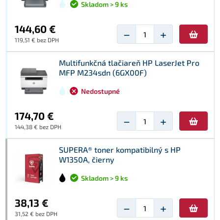
Skladom > 9 ks
144,60 €
−
+
119,51 € bez DPH
Multifunkčná tlačiareň HP LaserJet Pro
MFP M234sdn (6GX00F)
Nedostupné
174,70 €
−
+
144,38 € bez DPH
SUPERA® toner kompatibilný s HP
W1350A, čierny
Skladom > 9 ks
38,13 €
−
+
31,52 € bez DPH