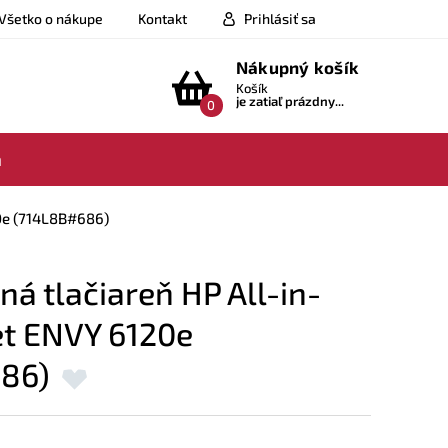
Všetko o nákupe
Kontakt
Prihlásiť sa
Nákupný košík
Košík
je zatiaľ prázdny...
0
a
0e (714L8B#686)
ná tlačiareň HP All-in-
et ENVY 6120e
686)