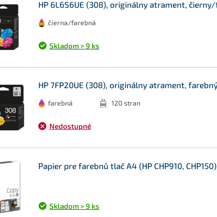
HP 6L6S6UE (308), originálny atrament, čierny/
čierna/farebná
Skladom > 9 ks
HP 7FP20UE (308), originálny atrament, farebn
farebná
120 stran
Nedostupné
Papier pre farebnů tlač A4 (HP CHP910, CHP150) 
Skladom > 9 ks