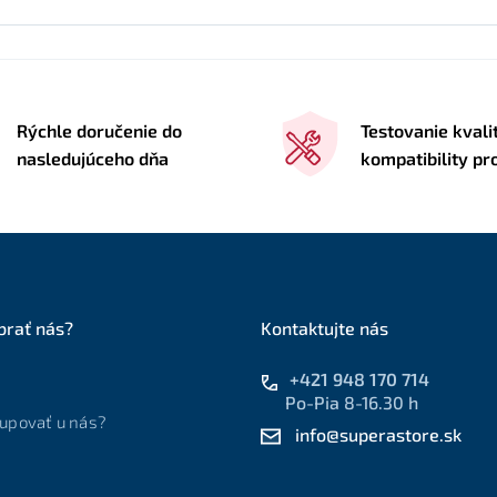
Rýchle doručenie do
Testovanie kvali
nasledujúceho dňa
kompatibility p
brať nás?
Kontaktujte nás
+421 948 170 714
Po-Pia 8-16.30 h
upovať u nás?
info@superastore.sk