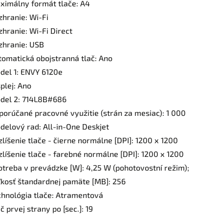
ximálny formát tlače: A4
zhranie: Wi-Fi
zhranie: Wi-Fi Direct
zhranie: USB
tomatická obojstranná tlač: Ano
del 1: ENVY 6120e
plej: Ano
del 2: 714L8B#686
porúčané pracovné využitie (strán za mesiac): 1 000
delový rad: All-in-One Deskjet
líšenie tlače - čierne normálne [DPI]: 1200 x 1200
zlíšenie tlače - farebné normálne [DPI]: 1200 x 1200
otreba v prevádzke [W]: 4,25 W (pohotovostní režim);
ľkosť štandardnej pamäte [MB]: 256
chnológia tlače: Atramentová
č prvej strany po [sec.]: 19