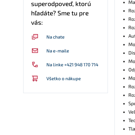
Ma
superodpoveď, ktorú
Ro
hľadáte? Sme tu pre
Ro
vás:
Ro
Au
Na chate
Mo
Na e-maile
Dis
Mo
Na linke +421 948 170 714
Od
Mo
Všetko o nákupe
Roz
Ro
Sp
Ve
Te
Tla