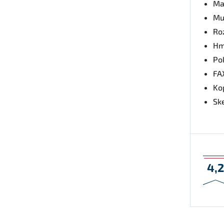
Ma
Mu
Ro
Hm
Po
FA
Ko
Sk
4,