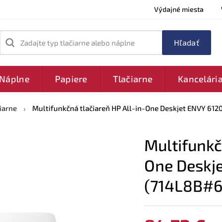
Výdajné miesta
Zadajte typ tlačiarne alebo náplne
Náplne
Papiere
Tlačiarne
Kancelári
iarne
Multifunkčná tlačiareň HP All-in-One Deskjet ENVY 612
Multifunkč
One Deskj
(714L8B#