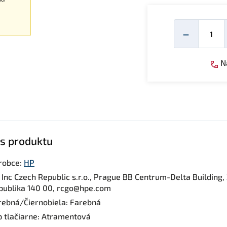
Mno
−
Ná
s produktu
robce:
HP
 Inc Czech Republic s.r.o., Prague BB Centrum-Delta Building
publika 140 00, rcgo@hpe.com
rebná/Čiernobiela: Farebná
p tlačiarne: Atramentová