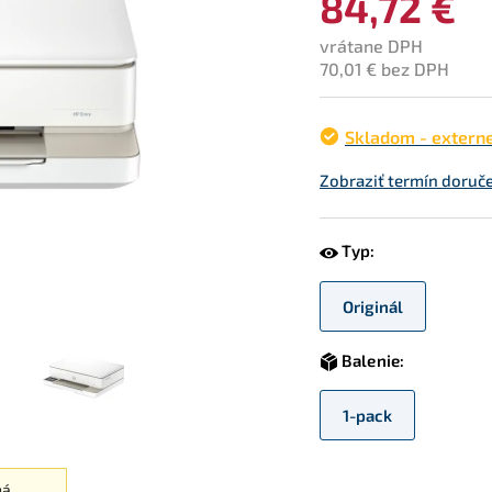
84,72 €
vrátane DPH
70,01 € bez DPH
Skladom - extern
Zobraziť termín doruč
Typ:
Originál
Balenie:
1-pack
ná