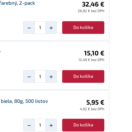
farebný, 2-pack
32,46 €
26,82 € bez DPH
−
+
Do košíka
ý
15,10 €
12,48 € bez DPH
−
+
Do košíka
biela, 80g, 500 listov
5,95 €
4,92 € bez DPH
−
+
Do košíka