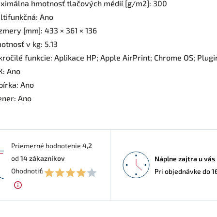
ximálna hmotnosť tlačových médií [g/m2]: 300
ltifunkčná: Ano
zmery [mm]: 433 × 361 × 136
otnosť v kg: 5.13
kročilé funkcie: Aplikace HP; Apple AirPrint; Chrome OS; Plugi
X: Ano
pírka: Ano
ener: Ano
Priemerné hodnotenie
4,2
od
14
zákazníkov
Náplne zajtra u vás
2
Ohodnotiť:
Pri objednávke do 1