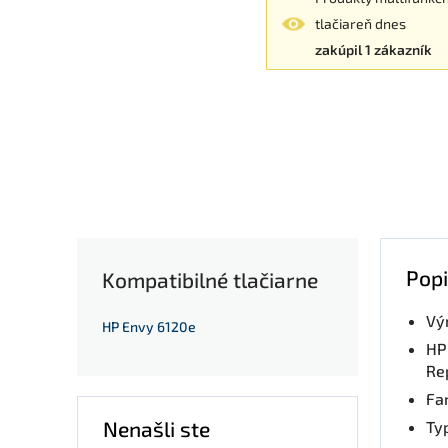
tlačiareň dnes
zakúpil 1 zákazník
Popi
Kompatibilné tlačiarne
Vý
HP Envy 6120e
HP
Re
Fa
Nenašli ste
Ty