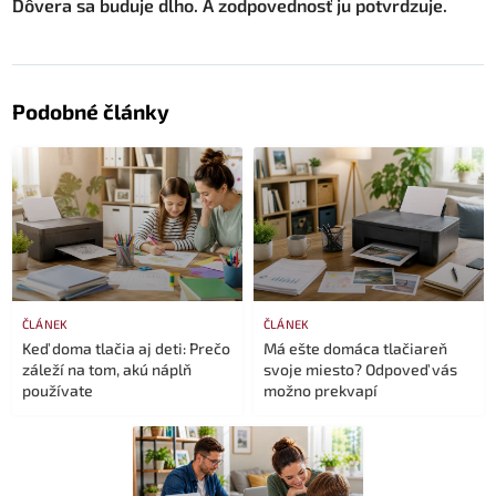
Dôvera sa buduje dlho. A zodpovednosť ju potvrdzuje.
Podobné články
ČLÁNEK
ČLÁNEK
Keď doma tlačia aj deti: Prečo
Má ešte domáca tlačiareň
záleží na tom, akú náplň
svoje miesto? Odpoveď vás
používate
možno prekvapí