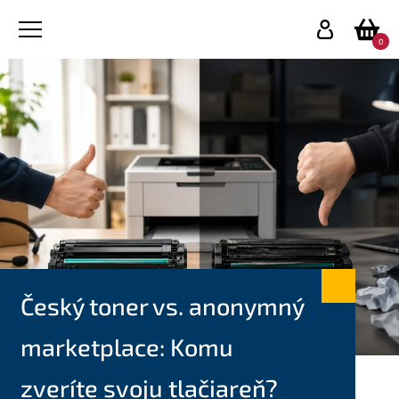
0
Český toner vs. anonymný
marketplace: Komu
zveríte svoju tlačiareň?