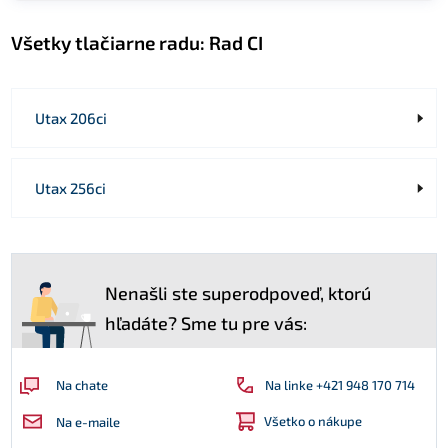
Všetky tlačiarne radu:
Rad CI
Utax 206ci
Utax 256ci
Nenašli ste superodpoveď, ktorú
hľadáte? Sme tu pre vás:
Na linke +421 948 170 714
Na chate
Všetko o nákupe
Na e-maile