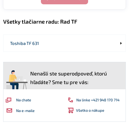
Všetky tlačiarne radu:
Rad TF
Toshiba TF 631
Nenašli ste superodpoveď, ktorú
hľadáte? Sme tu pre vás:
Na linke +421 948 170 714
Na chate
Všetko o nákupe
Na e-maile