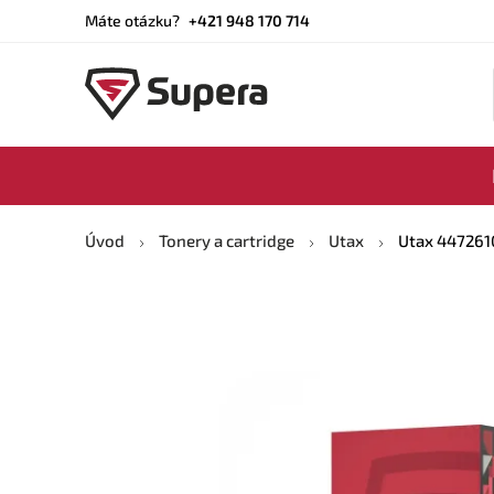
Máte otázku?
+421 948 170 714
Úvod
Tonery a cartridge
Utax
Utax 4472610