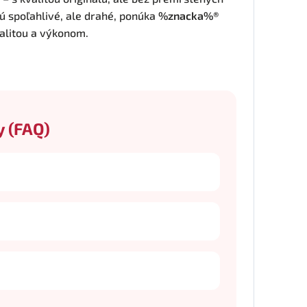
ú spoľahlivé, ale drahé, ponúka
%znacka%®
litou a výkonom.
y (FAQ)