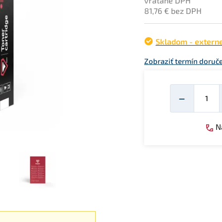
vrátane DPH
81,76 € bez DPH
Skladom - extern
Zobraziť termín doruč
Mno
−
Ná