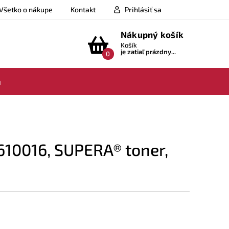
Všetko o nákupe
Kontakt
Prihlásiť sa
Nákupný košík
Košík
je zatiaľ prázdny...
0
a
10016, SUPERA® toner,