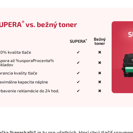
®
UPERA
vs. bežný toner
Bežný
®
SUPERA
toner
0% kvalita tlače
✔
✖
spora až %usporaProcenta%
✔
✖
ákladov
rancia kvality tlače
✔
✖
aximálna kapacita náplne
✔
✖
bavenie reklamácie do 24 hod.
✔
✖
ačka
%znacka%®
je tu pre všetkých, ktorí chcú tlačiť rozumne