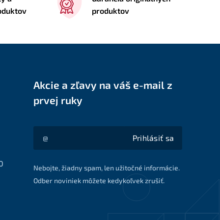
roduktov
produktov
Akcie a zľavy na váš e-mail z
prvej ruky
Prihlásiť sa
Akcie a zľavy na váš e-mail z prvej ruky
0
Nebojte, žiadny spam, len užitočné informácie.
Odber noviniek môžete kedykoľvek zrušiť.