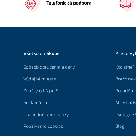
Telefonická podpora
Všetko o nákupe
Prečo vy
Spôsob doručenia a ceny
Kto sme?
Výdajné miesta
Prečo nak
Značky od A po Z
Poradňa
Reklamácia
Alternatí
Obchodné podmienky
Ekologick
Používanie cookies
Blog