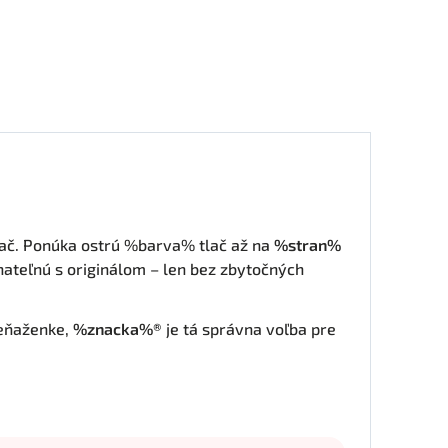
lač. Ponúka ostrú %barva% tlač až na
%stran%
nateľnú s originálom – len bez zbytočných
peňaženke,
%znacka%®
je tá správna voľba pre