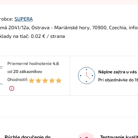
robce:
SUPERA
rmá 2041/12a, Ostrava - Mariánské hory, 70900, Czechia, inf
lady na tlač: 0.02 € / strana
Priemerné hodnotenie
4,6
od
20
zákazníkov
Náplne zajtra u vás
6
Ohodnotiť:
Pri objednávke do 1
Rýchle doručenie do
Testovanie kvali