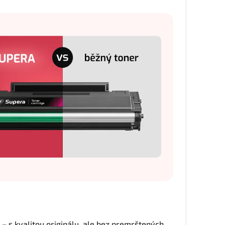
 – s kvalitou originálu, ale bez premrštených