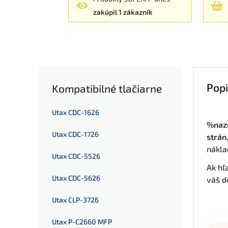
zakúpil 1 zákazník
Popi
Kompatibilné tlačiarne
Utax CDC-1626
%naz
Utax CDC-1726
strán
nákla
Utax CDC-5526
Ak hľ
Utax CDC-5626
váš d
Utax CLP-3726
Utax P-C2660 MFP