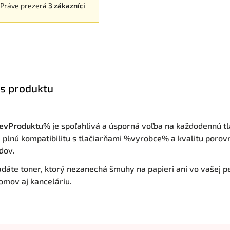
Práve prezerá
3 zákazníci
s produktu
evProduktu%
je spoľahlivá a úsporná voľba na každodennú t
, plnú kompatibilitu s tlačiarňami %vyrobce% a kvalitu porov
dov.
adáte toner, ktorý nezanechá šmuhy na papieri ani vo vašej 
omov aj kanceláriu.