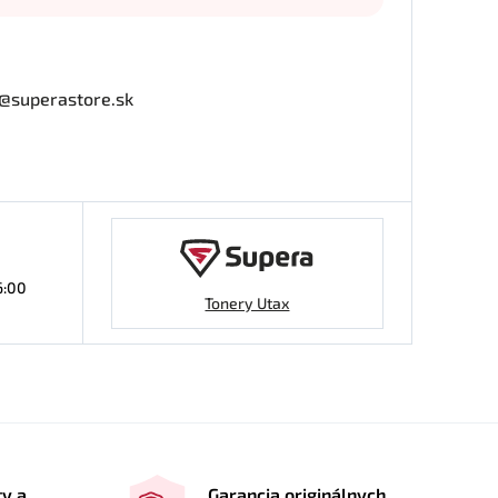
o@superastore.sk
6:00
Tonery Utax
ty a
Garancia originálnych