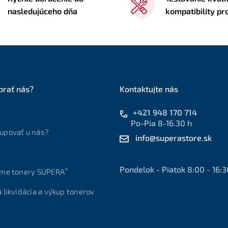
nasledujúceho dňa
kompatibility p
brať nás?
Kontaktujte nás
+421 948 170 714
Po-Pia 8-16.30 h
upovať u nás?
info@superastore.sk
Pondelok - Piatok 8:00 - 16:3
®
vne tonery SUPERA
á likvidácia a výkup tonerov