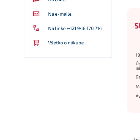
Na e-maile
S
Na linke +421 948 170 714
Všetko o nákupe
10
Ú
n
Ga
M
Vy
Zn