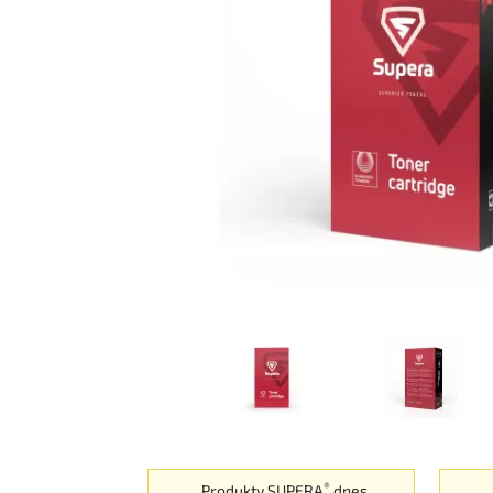
®
Produkty SUPERA
dnes