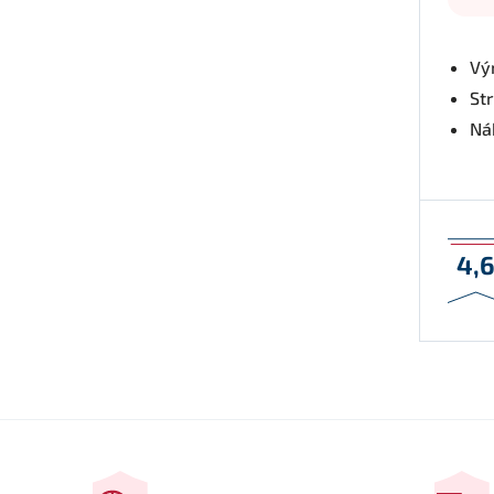
Vý
St
Nák
4,