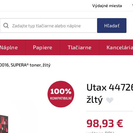
Výdajné miesta
Zadajte typ tlačiarne alebo náplne
Náplne
Papiere
Tlačiarne
Kancelári
016, SUPERA® toner, žltý
Utax 44726
žltý
98,93 €