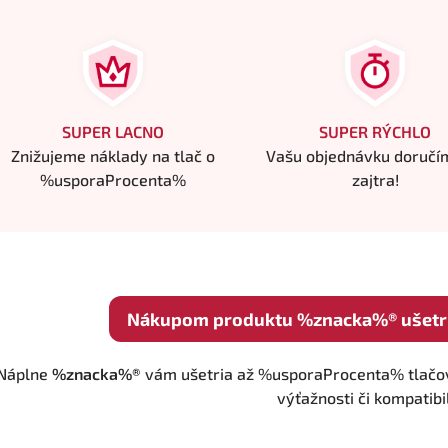
SUPER LACNO
SUPER RÝCHLO
Znižujeme náklady na tlač o
Vašu objednávku doručí
%usporaProcenta%
zajtra!
Nákupom produktu %znacka%® ušetr
Náplne
%znacka%®
vám ušetria až %usporaProcenta% tlačov
výťažnosti či kompatibil