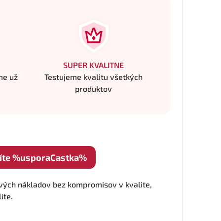
SUPER KVALITNE
me už
Testujeme kvalitu všetkých
produktov
íte %usporaCastka%
ých nákladov bez kompromisov v kvalite,
ite.